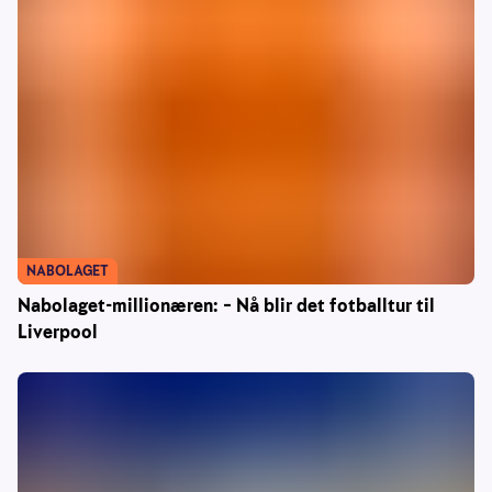
NABOLAGET
Nabolaget-millionæren: – Nå blir det fotballtur til
Liverpool