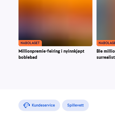
NABOLAGET
NABOLAG
Millionpremie-feiring i nyinnkjøpt
Ble milli
boblebad
surrealis
Kundeservice
Spillevett