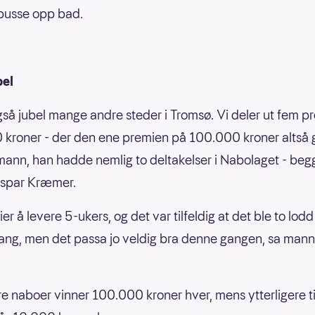
 pusse opp bad.
el
gså jubel mange andre steder i Tromsø. Vi deler ut fem p
kroner - der den ene premien på 100.000 kroner altså gi
nn, han hadde nemlig to deltakelser i Nabolaget - begg
ospar Kræmer.
ier å levere 5-ukers, og det var tilfeldig at det ble to lo
ang, men det passa jo veldig bra denne gangen, sa mann
re naboer vinner 100.000 kroner hver, mens ytterligere t