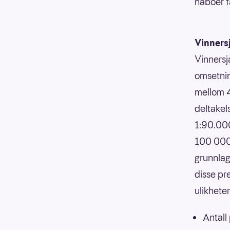
naboer f
Vinners
Vinnersj
omsetnin
mellom 4
deltakels
1:90.000
100 000,
grunnlag
disse pr
ulikhete
Antall