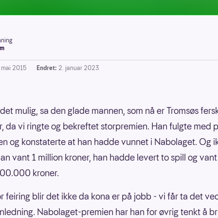
ning
um
. mai 2015
Endret:
2. januar 2023
 det mulig, sa den glade mannen, som nå er Tromsøs fers
r, da vi ringte og bekreftet storpremien. Han fulgte med 
en og konstaterte at han hadde vunnet i Nabolaget. Og i
an vant 1 million kroner, han hadde levert to spill og van
.100.000 kroner.
 feiring blir det ikke da kona er på jobb - vi får ta det ve
nledning. Nabolaget-premien har han for øvrig tenkt å b