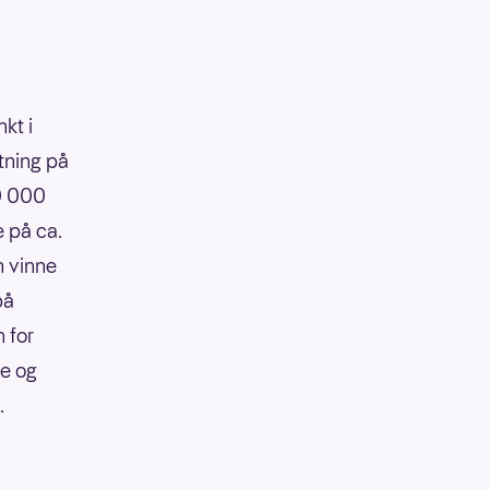
kt i
tning på
90 000
e på ca.
n vinne
på
 for
re og
.