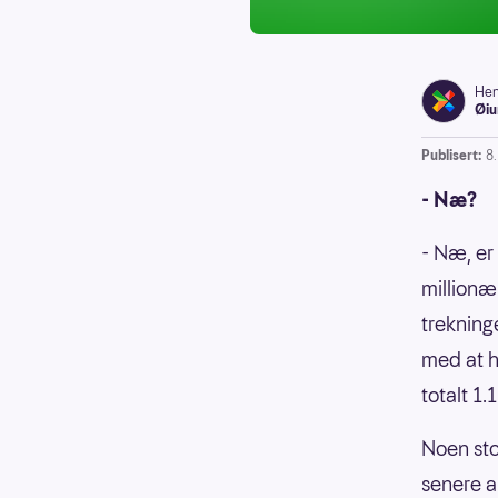
Hen
Øi
Publisert:
8
- Næ?
- Næ, er
millionæ
trekning
med at h
totalt 1
Noen stor
senere a