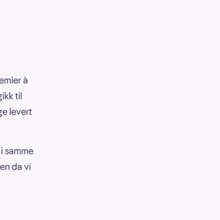
remier à
kk til
e levert
dd i samme
en da vi
i