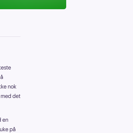
keste
på
kke nok
t med det
d en
ruke på