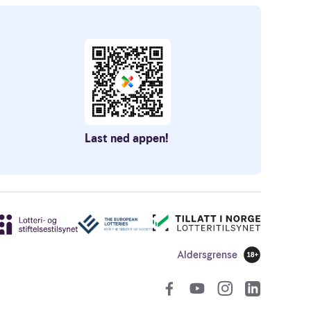
Last ned appen!
Aldersgrense
18 år
Sosiale len