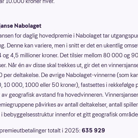
år 10.000 kroner hver.
janse Nabolaget
ansen for daglig hovedpremie i Nabolaget tar utgangspun
g. Denne kan variere, men i snitt er det en ukentlig omse
 og 4,5 millioner kroner. Det tilsier mellom 80 000 og 
er. Når én av disse skal trekkes ut, gir det en vinnersjans
 per deltakelse. De øvrige Nabolaget-vinnerne (som ka
 10 000, 1000 eller 50 kroner), fastsettes i rekkefølge 
 av geografisk avstand fra hovedvinneren. Vinnersjansen
emiegruppene påvirkes av antall deltakelser, antall spille
r i bebyggelsesstruktur innenfor et gitt geografisk område
 premieutbetalinger totalt i 2025:
635 929