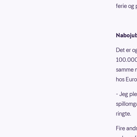
ferie og
Nabojub
Det er o
100.000 
samme ma
hos Eur
- Jeg ple
spillomg
ringte.
Fire and