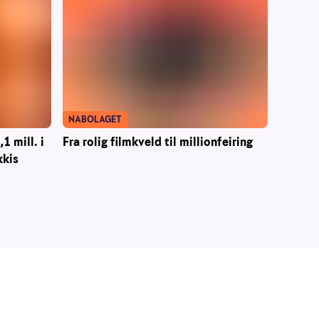
NABOLAGET
1 mill. i
Fra rolig filmkveld til millionfeiring
kkis