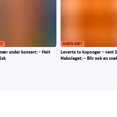
NABOLAGET
ET
Leverte to kuponger – vant 1,
onær under konsert: – Helt
Nabolaget: – Blir nok en sna
tisk