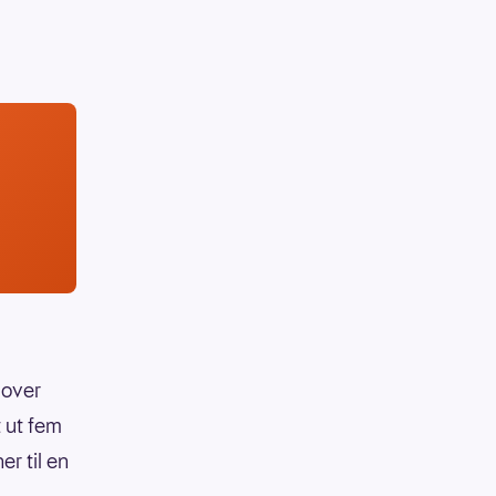
 over
t ut fem
r til en