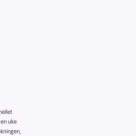
hellet
 en uke
ekningen,