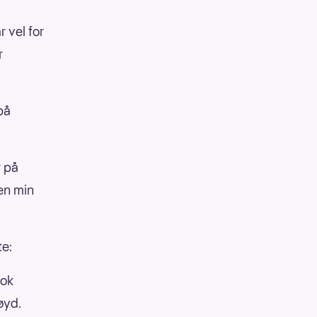
r vel for
r
på
r på
en min
te:
nok
øyd.