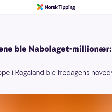
ene ble Nabolaget-millionær:
ppe i Rogaland ble fredagens hovedv