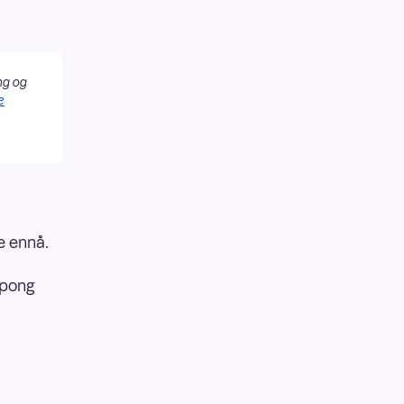
ng og
e
e ennå.
upong