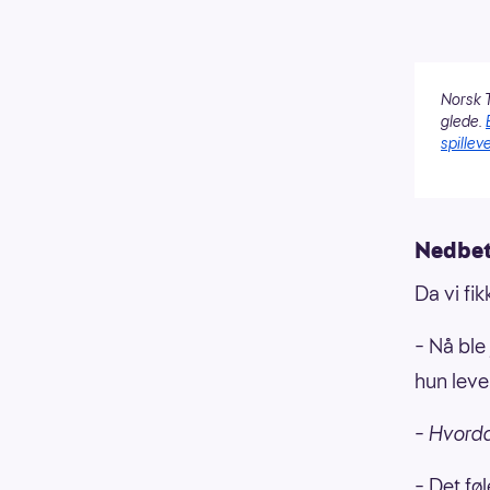
Norsk T
glede.
spilleve
Nedbet
Da vi fi
– Nå ble
hun leve
– Hvorda
– Det føl