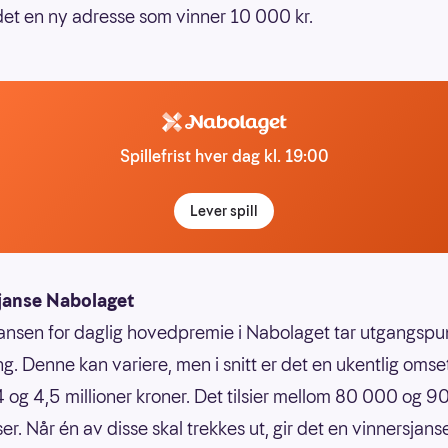
det en ny adresse som vinner 10 000 kr.
Spillefrist hver dag kl. 19:00
Lever spill
janse Nabolaget
ansen for daglig hovedpremie i Nabolaget tar utgangspun
g. Denne kan variere, men i snitt er det en ukentlig omse
 og 4,5 millioner kroner. Det tilsier mellom 80 000 og 
er. Når én av disse skal trekkes ut, gir det en vinnersjans