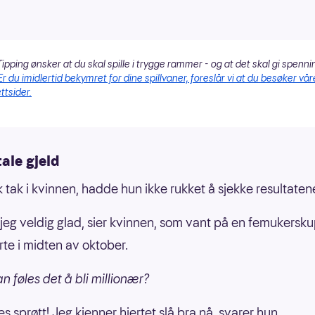
ipping ønsker at du skal spille i trygge rammer - og at det skal gi spenni
Er du imidlertid bekymret for dine spillvaner, foreslår vi at du besøker vår
ttsider.
ale gjeld
kk tak i kvinnen, hadde hun ikke rukket å sjekke resultaten
 jeg veldig glad, sier kvinnen, som vant på en femukersk
rte i midten av oktober.
n føles det å bli millionær?
es sprøtt! Jeg kjenner hjertet slå bra nå, svarer hun.