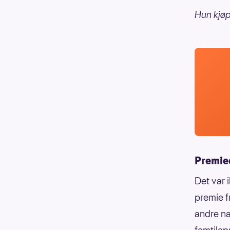
Hun kjø
Premied
Det var 
premie f
andre na