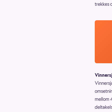
trekkes 
Vinners
Vinnersj
omsetnin
mellom 4
deltakels