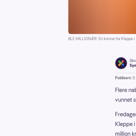
BLE MILLIONÆR: En kvinne fra Kleppe i 
Gro
Syn
Publisert:
8
Flere nab
vunnet s
Fredagen
Kleppe 
million k