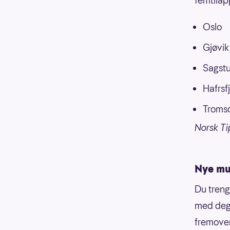
femtilap
Oslo
Gjøvik
Sagstu
Hafrsf
Tromsd
Norsk Ti
Nye mul
Du treng
med deg 
fremover