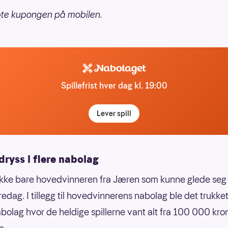
pte kupongen på mobilen.
Spillefrist hver dag kl. 19:00
Lever spill
ryss i flere nabolag
ikke bare hovedvinneren fra Jæren som kunne glede seg
redag. I tillegg til hovedvinnerens nabolag ble det trukke
bolag hvor de heldige spillerne vant alt fra 100 000 krone