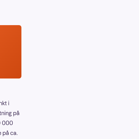
kt i
tning på
90 000
e på ca.