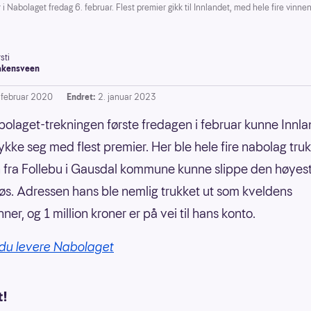
 Nabolaget fredag 6. februar. Flest premier gikk til Innlandet, med hele fire vinn
sti
akensveen
. februar 2020
Endret:
2. januar 2023
bolaget-trekningen første fredagen i februar kunne Innl
ykke seg med flest premier. Her ble hele fire nabolag truk
fra Follebu i Gausdal kommune kunne slippe den høyes
løs. Adressen hans ble nemlig trukket ut som kveldens
er, og 1 million kroner er på vei til hans konto.
 du levere Nabolaget
t!