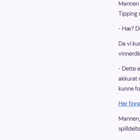
Mannen f
Tipping 
- Hæ? Du 
Da vi ku
vinnerdk
- Dette e
akkurat 
kunne fo
Her finn
Mannen, 
spilldel