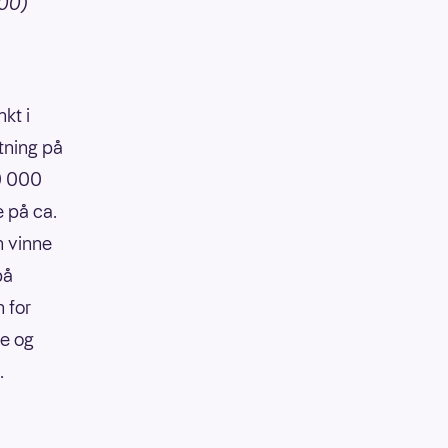
000)
kt i
tning på
90 000
e på ca.
n vinne
på
 for
re og
.