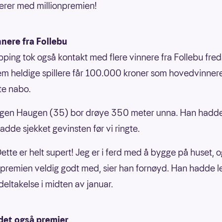
lerer med millionpremien!
nnere fra Follebu
pping tok også kontakt med flere vinnere fra Follebu fre
em heldige spillere får 100.000 kroner som hovedvinner
e nabo.
gen Haugen (35) bor drøye 350 meter unna. Han hadde
adde sjekket gevinsten før vi ringte.
! Dette er helt supert! Jeg er i ferd med å bygge på huset, 
remien veldig godt med, sier han fornøyd. Han hadde l
deltakelse i midten av januar.
det også premier