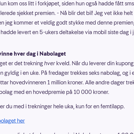
Hun kom oss litt i forkjøpet, siden hun også hadde fått sm
erede sjekket premien. - Nå blir det bil! Jeg vet ikke helt
n jeg kommer et veldig godt stykke med denne premien, 
hadde levert en 5-ukers deltakelse via mobil siste dag i 
vinne hver dag i Nabolaget
get er det trekning
hver
kveld. Når du leverer din kupong,
 gyldig i en uke. På fredager trekkes seks nabolag, og i e
ttar hovedvinneren 1 million kroner. Alle andre dager tre
abolag med en hovedpremie på 10 000 kroner.
r du med i trekninger hele uka, kun for en femtilapp.
bolaget her