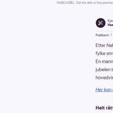
NABOJUBEL: Det ble delt ut fine premier i
Kjer
Ha
Publisert:
7
Etter Na
fylke sm
En mann 
jubelen 
hovedvinn
Her kan
Helt råt