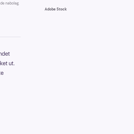
ende nabolag.
Adobe Stock
andet
ket ut.
te