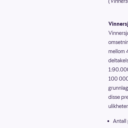
(Vinners
Vinners
Vinnersj
omsetnin
mellom 4
deltakels
1:90.000
100 000,
grunnlag
disse pr
ulikhete
Antall