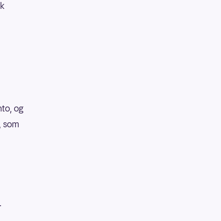
sk
nto, og
, som
.