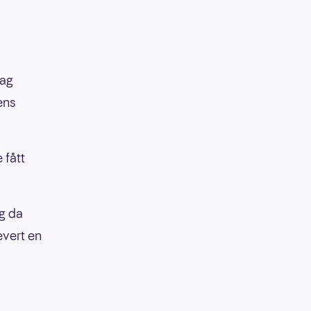
dag
ens
 fått
og da
evert en