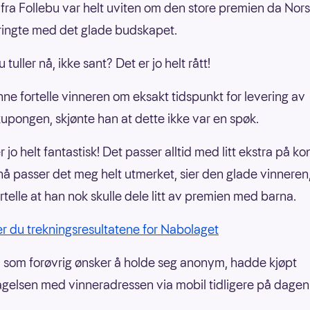
ra Follebu var helt uviten om den store premien da Nor
ringte med det glade budskapet.
tuller nå, ikke sant? Det er jo helt rått!
nne fortelle vinneren om eksakt tidspunkt for levering av
upongen, skjønte han at dette ikke var en spøk.
r jo helt fantastisk! Det passer alltid med litt ekstra på ko
nå passer det meg helt utmerket, sier den glade vinneren
rtelle at han nok skulle dele litt av premien med barna.
er du trekningsresultatene for Nabolaget
som forøvrig ønsker å holde seg anonym, hadde kjøpt
tagelsen med vinneradressen via mobil tidligere på dagen