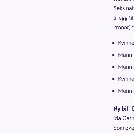
Seks nab
tillegg 
kroner) 
Kvinne 
Mann f
Mann f
Kvinne
Mann f
Ny bil i 
Ida Cath
Som øver