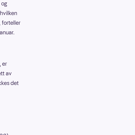
s og
 hvilken
forteller
januar.
 er
tt av
kkes det