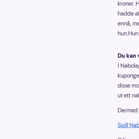
kroner. 
hadde all
ennå, me
hun.Hun 
Du kan 
I Nabola
kupongen
disse mo
ut ett n
Dermed e
Spill Na