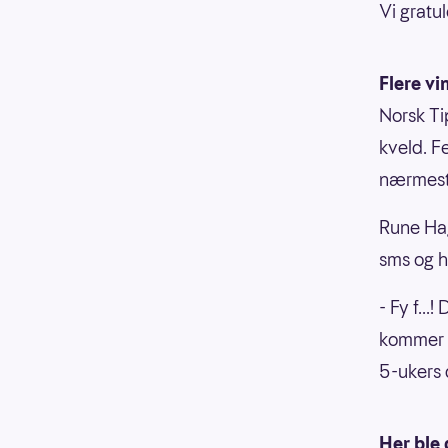
Vi gratu
Flere vi
Norsk Ti
kveld. F
nærmest
Rune Ha
sms og h
- Fy f...
kommer p
5-ukers 
Her ble 