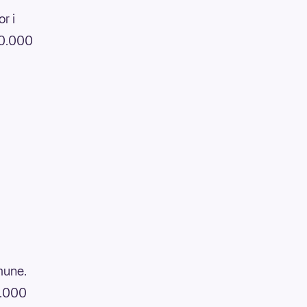
r i
100.000
mune.
0.000