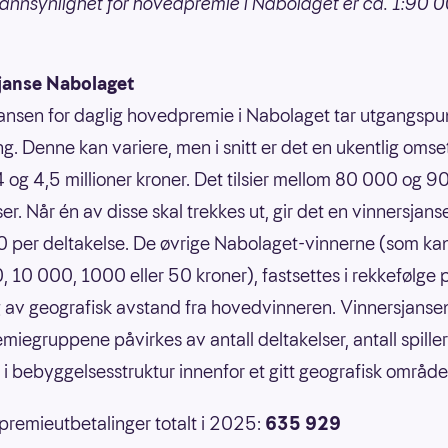
annsynlighet for hovedpremie i Nabolaget er ca. 1:90 
janse Nabolaget
ansen for daglig hovedpremie i Nabolaget tar utgangspun
g. Denne kan variere, men i snitt er det en ukentlig omse
 og 4,5 millioner kroner. Det tilsier mellom 80 000 og 
er. Når én av disse skal trekkes ut, gir det en vinnersjans
 per deltakelse. De øvrige Nabolaget-vinnerne (som ka
 10 000, 1000 eller 50 kroner), fastsettes i rekkefølge 
 av geografisk avstand fra hovedvinneren. Vinnersjansen
emiegruppene påvirkes av antall deltakelser, antall spille
r i bebyggelsesstruktur innenfor et gitt geografisk område
 premieutbetalinger totalt i 2025:
635 929