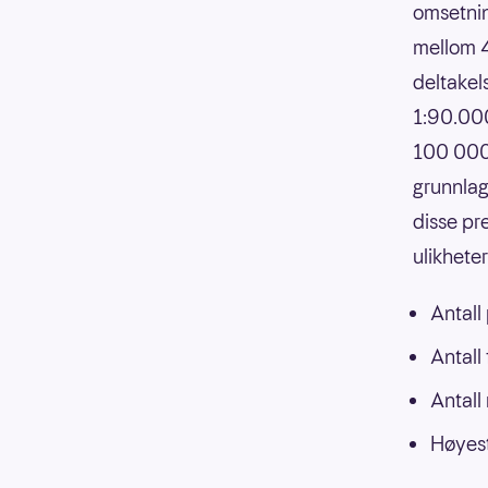
omsetnin
mellom 4
deltakels
1:90.000
100 000,
grunnlag
disse pr
ulikhete
Antall
Antall
Antall
Høyest