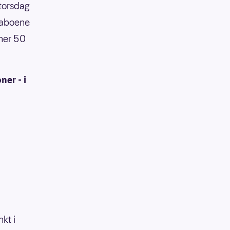
 torsdag
naboene
nner 50
ner - i
kt i