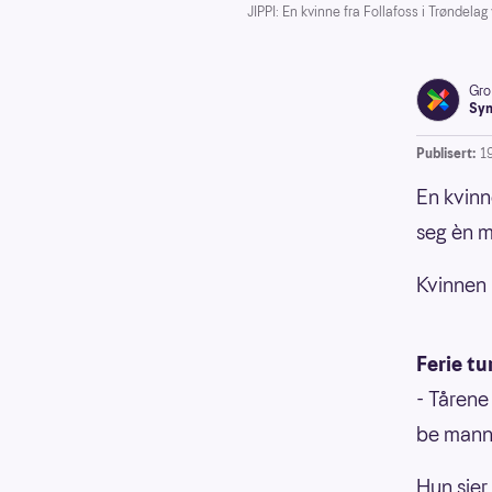
JIPPI: En kvinne fra Follafoss i Trøndelag
Gro
Syn
Publisert:
19
En kvinn
seg èn mi
Kvinnen 
Ferie tur
- Tårene
be manne
Hun sier