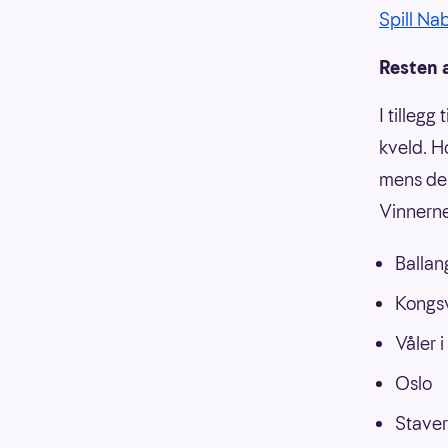
Spill Na
Resten 
I tillegg
kveld. H
mens de 
Vinnerne
Ballan
Kongs
Våler i
Oslo
Stave