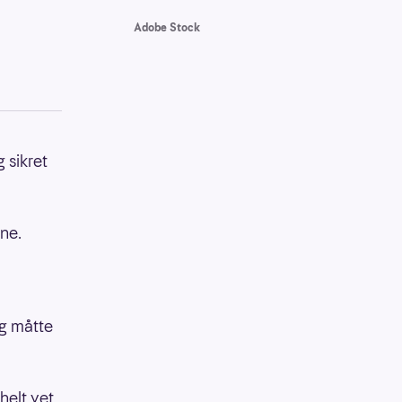
Adobe Stock
 sikret
ne.
eg måtte
helt vet