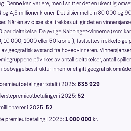
g. Denne kan variere, men i snitt er det en ukentlig omse
 og 4,5 millioner kroner. Det tilsier mellom 80 000 og 
er. Når én av disse skal trekkes ut, gir det en vinnersjans
 per deltakelse. De øvrige Nabolaget-vinnerne (som ka
 10 000, 1000 eller 50 kroner), fastsettes i rekkefølge 
 av geografisk avstand fra hovedvinneren. Vinnersjansen
emiegruppene påvirkes av antall deltakelser, antall spille
r i bebyggelsesstruktur innenfor et gitt geografisk område
 premieutbetalinger totalt i 2025:
635 929
 førstepremieutbetalinger i 2025:
52
 millionærer i 2025:
52
e premieutbetaling i 2025:
1 000 000
kr.