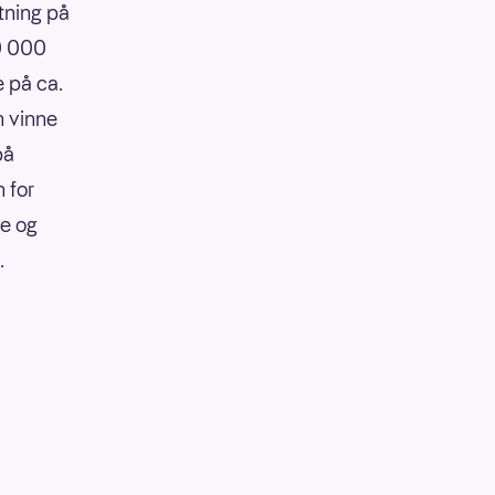
tning på
90 000
e på ca.
n vinne
på
 for
re og
.