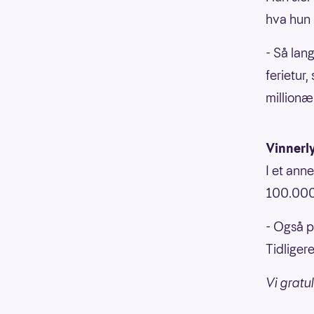
hva hun 
- Så lang
ferietur, 
millionæ
Vinnerl
I et ann
100.000
- Også p
Tidliger
Vi gratul