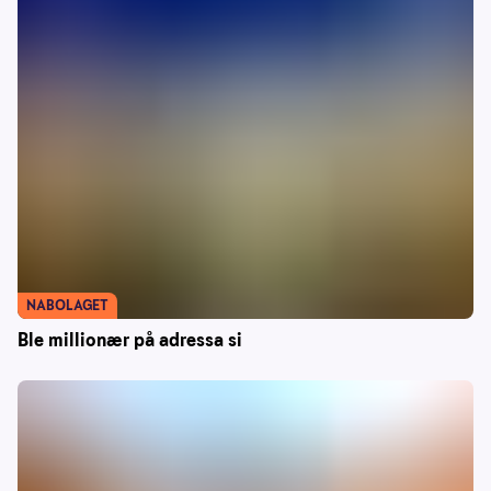
NABOLAGET
Ble millionær på adressa si