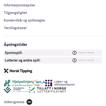
Informasjonskapsler
Tilgjengelighet
Kundevilkår og spilleregler
Varslingskanal
Åpningstider
Sportsspill:
--:-- - --:--
Lotterier og andre spill:
--:-- - --:--
Andre lenker
Aldersgrense
18 år