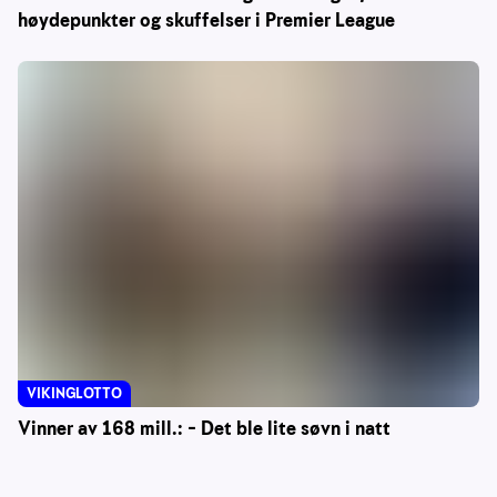
høydepunkter og skuffelser i Premier League
VIKINGLOTTO
Vinner av 168 mill.: – Det ble lite søvn i natt