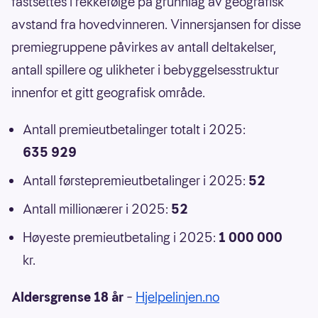
fastsettes i rekkefølge på grunnlag av geografisk
avstand fra hovedvinneren. Vinnersjansen for disse
premiegruppene påvirkes av antall deltakelser,
antall spillere og ulikheter i bebyggelsesstruktur
innenfor et gitt geografisk område.
Antall premieutbetalinger totalt i 2025:
635 929
Antall førstepremieutbetalinger i 2025:
52
Antall millionærer i 2025:
52
Høyeste premieutbetaling i 2025:
1 000 000
kr.
Aldersgrense 18 år
–
Hjelpelinjen.no