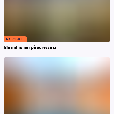
NABOLAGET
Ble millionær på adressa si