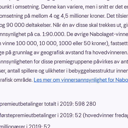
unkt i omsetning. Denne kan variere, men i snitt er det e
 omsetning på mellom 4 og 4,5 millioner kroner. Det tilsie
g 90 000 deltakelser. Når én av disse skal trekkes ut, gi
nnsynlighet på ca. 1:90.000. De øvrige Nabolaget-vinn
 vinne 100 000, 10 000, 1000 eller 50 kroner), fastsett
ge på grunnlag av geografisk avstand fra hovedvinneren
nnsynligheten for disse premiegruppene påvirkes av ant
er, antall spillere og ulikheter i bebyggelsesstruktur inne
grafisk område.
Les mer om vinnersannsynlighet for Nabo
 premieutbetalinger totalt i 2019: 598 280
 førstepremieutbetalinger i 2019: 52 (hovedvinner freda
 millionærer i 2019: 52