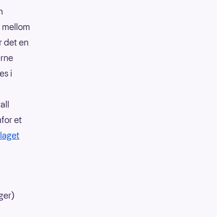
n
r mellom
r det en
erne
es i
.
all
nfor et
laget
ger)