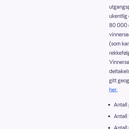
utgangsp
ukentlig
80 000 o
vinnersa
(som kan
rekkeføl
Vinnersa
deltakels
gitt geo
her.
Antall
Antall
Antall