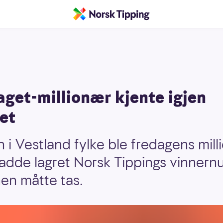
get-millionær kjente igjen
et
 i Vestland fylke ble fredagens milli
adde lagret Norsk Tippings vinnern
onen måtte tas.