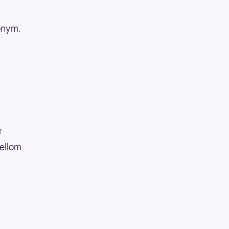
nonym.
r
ellom