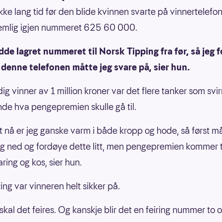
ikke lang tid før den blide kvinnen svarte på vinnertelefo
nemlig igjen nummeret 625 60 000.
dde lagret nummeret til Norsk Tipping fra før, så jeg 
 denne telefonen måtte jeg svare på, sier hun.
ig vinner av 1 million kroner var det flere tanker som svir
de hva pengepremien skulle gå til.
t nå er jeg ganske varm i både kropp og hode, så først m
g ned og fordøye dette litt, men pengepremien kommer til
ring og kos, sier hun.
ing var vinneren helt sikker på.
 skal det feires. Og kanskje blir det en feiring nummer to o