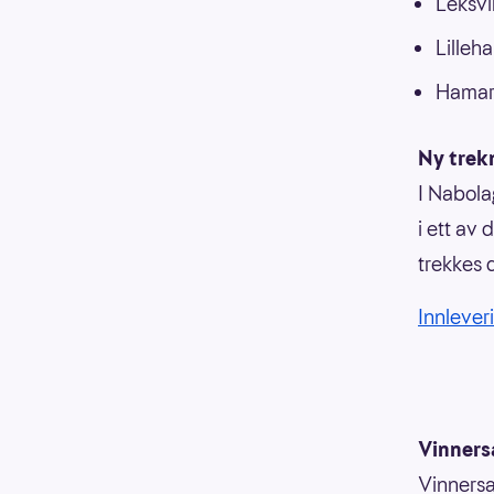
Leksvi
Lilleh
Hamar 
Ny trek
I Nabola
i ett av
trekkes 
Innleveri
Vinners
Vinnersa