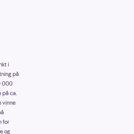
kt i
tning på
90 000
e på ca.
n vinne
på
 for
re og