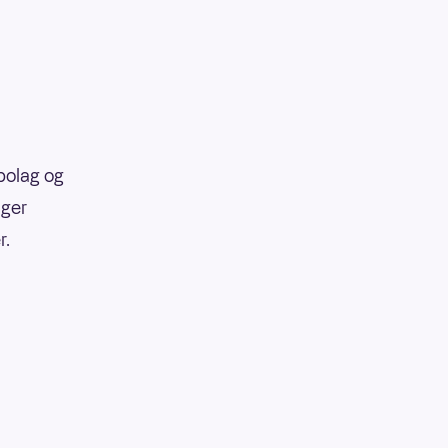
abolag og
ager
er.