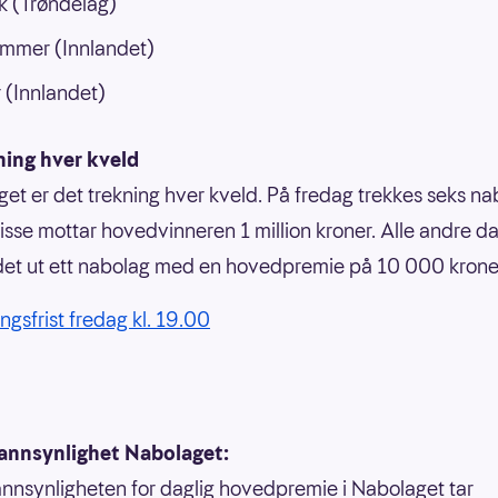
k (Trøndelag)
ammer (Innlandet)
(Innlandet)
ning hver kveld
get er det trekning hver kveld. På fredag trekkes seks n
 disse mottar hovedvinneren 1 million kroner. Alle andre d
det ut ett nabolag med en hovedpremie på 10 000 kron
ngsfrist fredag kl. 19.00
annsynlighet Nabolaget:
nnsynligheten for daglig hovedpremie i Nabolaget tar