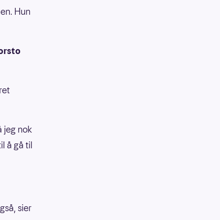
nen. Hun
forsto
ret
å jeg nok
 å gå til
gså, sier