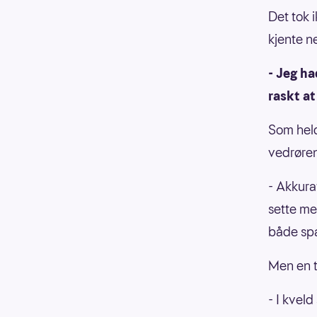
Det tok 
kjente 
- Jeg ha
raskt at
Som held
vedrøren
- Akkura
sette me
både spa
Men en t
- I kveld