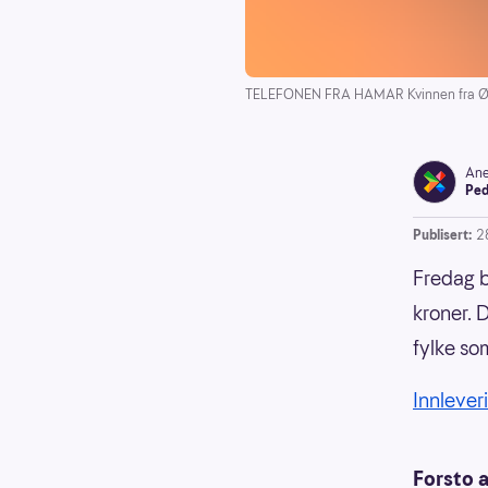
TELEFONEN FRA HAMAR Kvinnen fra Øle
Ane
Ped
Publisert:
2
Fredag b
kroner. 
fylke so
Innleveri
Forsto 