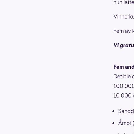
hun latt
Vinnerk
Fem av k
Vi gratu
Fem and
Det ble 
100 000 
10 000 o
Sandd
Åmot (