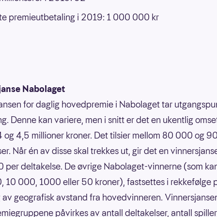
e premieutbetaling i 2019: 1 000 000 kr
janse Nabolaget
ansen for daglig hovedpremie i Nabolaget tar utgangspun
g. Denne kan variere, men i snitt er det en ukentlig omse
 og 4,5 millioner kroner. Det tilsier mellom 80 000 og 
er. Når én av disse skal trekkes ut, gir det en vinnersjans
 per deltakelse. De øvrige Nabolaget-vinnerne (som ka
 10 000, 1000 eller 50 kroner), fastsettes i rekkefølge 
 av geografisk avstand fra hovedvinneren. Vinnersjansen
emiegruppene påvirkes av antall deltakelser, antall spille