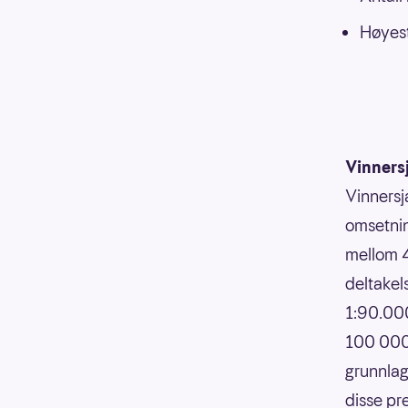
Høyest
Vinners
Vinnersj
omsetnin
mellom 4
deltakels
1:90.000
100 000,
grunnlag
disse pr