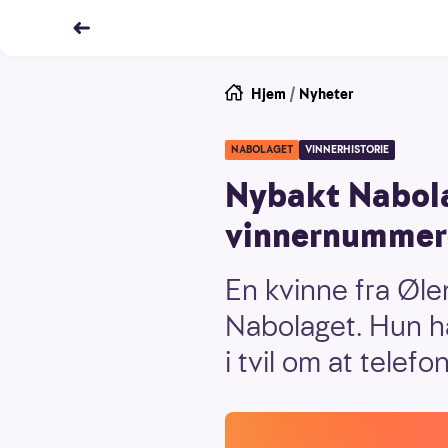
Hjem
/
Nyheter
NABOLAGET
VINNERHISTORIE
Nybakt Nabola
vinnernummer
En kvinne fra Ølen
Nabolaget. Hun h
i tvil om at telef