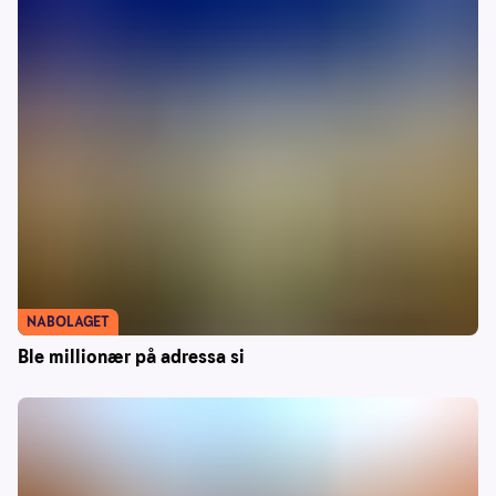
NABOLAGET
Ble millionær på adressa si