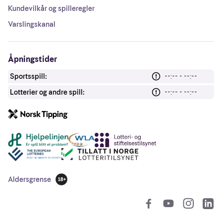
Kundevilkår og spilleregler
Varslingskanal
Åpningstider
Sportsspill:
--:-- - --:--
Lotterier og andre spill:
--:-- - --:--
Andre lenker
Aldersgrense
18 år
So