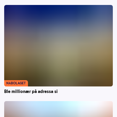
NABOLAGET
Ble millionær på adressa si