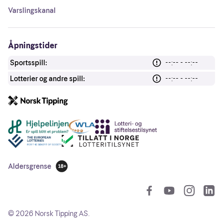
Varslingskanal
Åpningstider
Sportsspill:
--:-- - --:--
Lotterier og andre spill:
--:-- - --:--
Andre lenker
Aldersgrense
18 år
So
©
2026
Norsk Tipping AS.