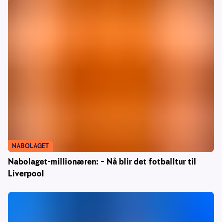
NABOLAGET
Nabolaget-millionæren: – Nå blir det fotballtur til
Liverpool