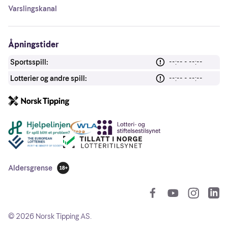
Varslingskanal
Åpningstider
Sportsspill:
--:-- - --:--
Lotterier og andre spill:
--:-- - --:--
Andre lenker
Aldersgrense
18 år
So
©
2026
Norsk Tipping AS.