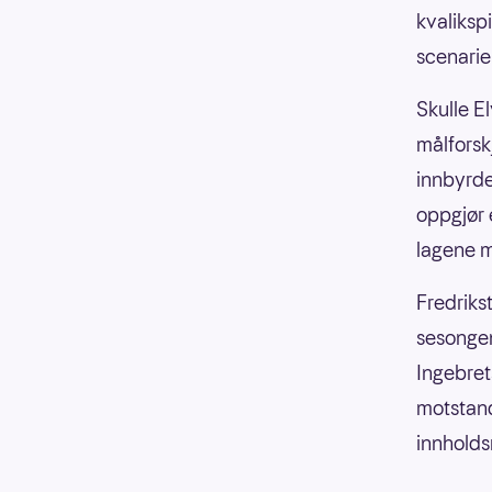
kvalikspi
scenarie
Skulle E
målforskj
innbyrde
oppgjør 
lagene m
Fredriks
sesongen
Ingebret
motstand
innholdsr