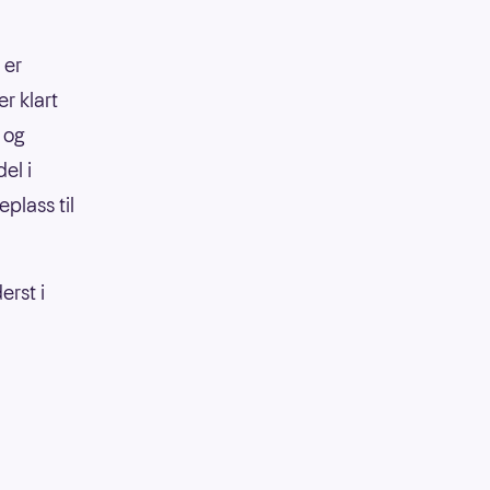
 er
r klart
m og
el i
eplass til
erst i