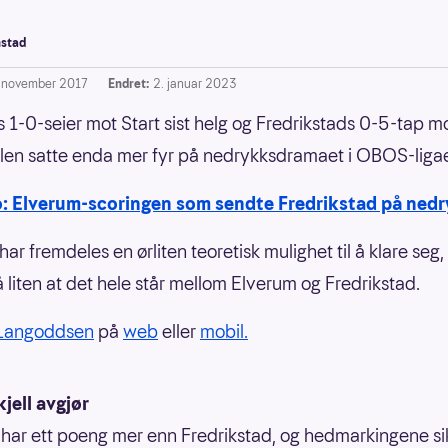
stad
. november 2017
Endret:
2. januar 2023
 1-0-seier mot Start sist helg og Fredrikstads 0-5-tap m
en satte enda mer fyr på nedrykksdramaet i OBOS-liga
o: Elverum-scoringen som sendte Fredrikstad på ned
ar fremdeles en ørliten teoretisk mulighet til å klare seg
å liten at det hele står mellom Elverum og Fredrikstad.
Langoddsen
på
web
eller
mobil.
jell avgjør
har ett poeng mer enn Fredrikstad, og hedmarkingene si