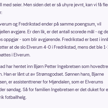
ll med seier. Men siden det er så uhyre jevnt, kan vi få fle
r:
lverum og Fredrikstad ender på samme poengsum, vil
ellen avgjøre. Er den lik, er det antall scorede mål - og d
s oppgjør - som blir avgjørende. Fredrikstad er best i in
etter at de slo Elverum 4-0 i Fredrikstad, mens det ble 1-
øttes i Elverum.
tad har hentet inn Bjørn Petter Ingebretsen som hovedtre
. Han er lånt ut av Strømsgodset. Sønnen hans, Bjarne
sen, er assistenttrener for Mjøndalen, som er Elverums
er søndag. Så for familien Ingebretsen er det duket for 
ik fotballhelg.