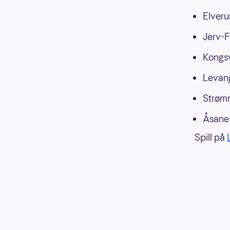
Elver
Jerv-F
Kongs
Levang
Strøm
Åsane-
Spill på