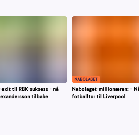
NABOLAGET
-exit til RBK-suksess – nå
Nabolaget-millionæren: – Nå
lexandersson tilbake
fotballtur til Liverpool