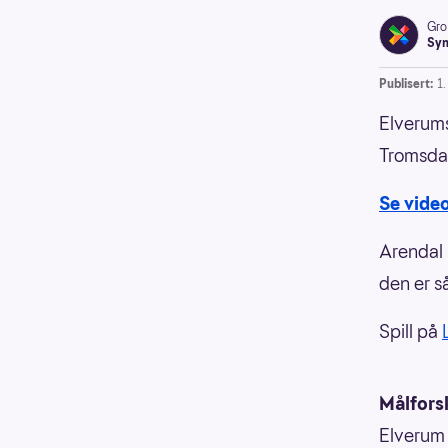
Gro
Syn
Publisert:
1
Elverums
Tromsdal
Se vide
Arendal h
den er s
Spill på
Målforsk
Elverum 