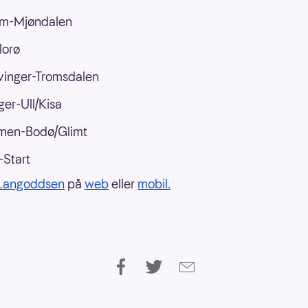
um-Mjøndalen
lorø
vinger-Tromsdalen
er-Ull/Kisa
men-Bodø/Glimt
Start
Langoddsen
på
web
eller
mobil.