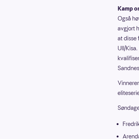
Kamp om
Også høy
avgjort 
at disse 
Ull/Kisa
kvalifise
Sandnes/
Vinneren
eliteseri
Søndagen
Fredri
Arend