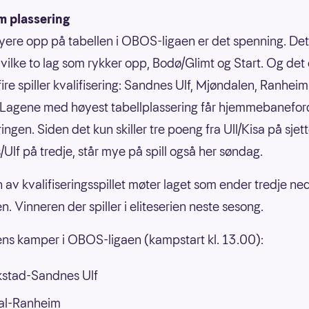
 plassering
ere opp på tabellen i OBOS-ligaen er det spenning. Det
hvilke to lag som rykker opp, Bodø/Glimt og Start. Og det e
fire spiller kvalifisering: Sandnes Ulf, Mjøndalen, Ranhei
. Lagene med høyest tabellplassering får hjemmebaneford
ringen. Siden det kun skiller tre poeng fra Ull/Kisa på sjett
Ulf på tredje, står mye på spill også her søndag.
 av kvalifiseringsspillet møter laget som ender tredje ned
en. Vinneren der spiller i eliteserien neste sesong.
s kamper i OBOS-ligaen (kampstart kl. 13.00):
kstad-Sandnes Ulf
al-Ranheim