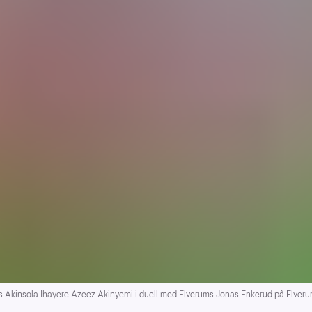
kinsola Ihayere Azeez Akinyemi i duell med Elverums Jonas Enkerud på Elverum s