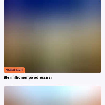
NABOLAGET
Ble millionær på adressa si