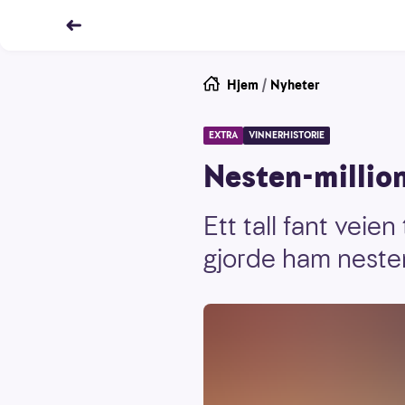
Hjem
/
Nyheter
EXTRA
VINNERHISTORIE
Nesten-millio
Ett tall fant veie
gjorde ham nesten