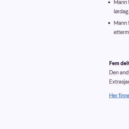
Mann f
lørdag
Mann f
etterm
Fem del
Den andr
Extrasja
Her finn