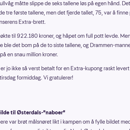
Gullvåg måtte slippe de seks tallene løs på egen hånd. Det
 tre første tallene, men det fjerde tallet, 75, var å finne
serens Extra-brett.
økte til 922.180 kroner, og håpet om full pott levde. Me
e ble det bom på de to siste tallene, og Drammen-mann
på en snau million kroner.
er jo ikke så verst betalt for en Extra-kupong raskt lever
tirsdag formiddag. Vi gratulerer!
ilde til Østerdals-"naboer"
ere var brøt målsnøret likt i kampen om å fylle bildet med 