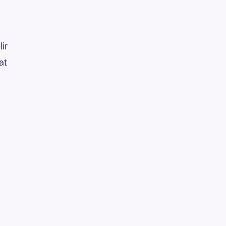
lir
at