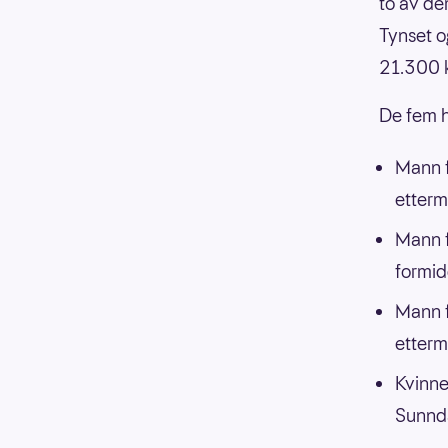
to av de
Tynset o
21.300 
De fem h
Mann f
etterm
Mann f
formid
Mann f
etterm
Kvinne
Sunnda