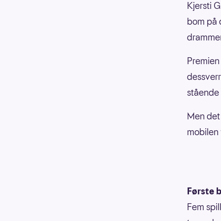
Kjersti 
bom på de
drammen
Premien 
dessverr
stående 
Men det 
mobilen 
Første b
Fem spill