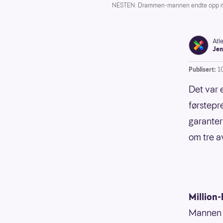
NESTEN: Drammen-mannen endte opp med e
Atl
Jen
Publisert:
1
Det var 
førstepr
garanter
om tre av
Million
Mannen v