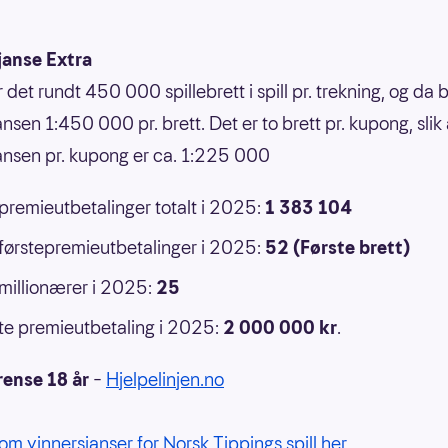
janse Extra
r det rundt 450 000 spillebrett i spill pr. trekning, og da b
nsen 1:450 000 pr. brett. Det er to brett pr. kupong, slik 
ansen pr. kupong er ca. 1:225 000
 premieutbetalinger totalt i 2025:
1 383 104
 førstepremieutbetalinger i 2025:
52 (Første brett)
 millionærer i 2025:
25
e premieutbetaling i 2025:
2 000 000
kr
.
rense 18 år
–
Hjelpelinjen.no
om vinnersjanser for Norsk Tippings spill her