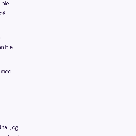
 ble
 på
n
en ble
t med
tall, og