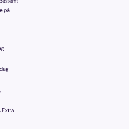
 bestemt
ie på
ag
ndag
g
s Extra