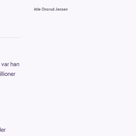
Atle Onsrud Jensen
t var han
llioner
der