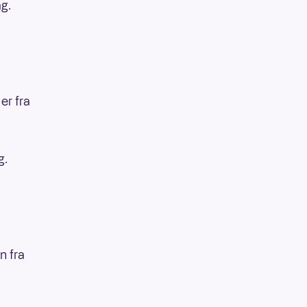
ag.
er fra
g.
n fra