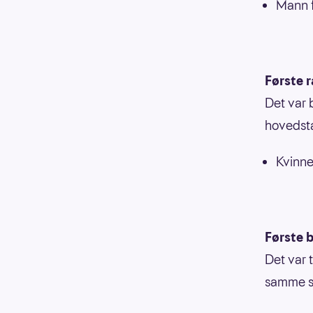
Mann f
Første 
Det var 
hovedsta
Kvinne
Første b
Det var t
samme st