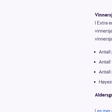
Vinners
I Extra e
vinnersja
vinnersj
Antall
Antall
Antall
Høyest
Aldersg
Les mer 