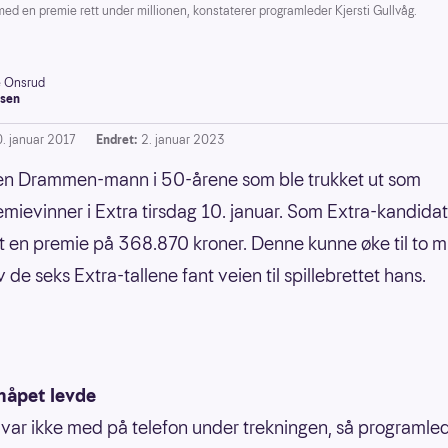
n premie rett under millionen, konstaterer programleder Kjersti Gullvåg.
e Onsrud
sen
0. januar 2017
Endret:
2. januar 2023
en Drammen-mann i 50-årene som ble trukket ut som
emievinner i Extra tirsdag 10. januar. Som Extra-kandida
t en premie på 368.870 kroner. Denne kunne øke til to mi
 de seks Extra-tallene fant veien til spillebrettet hans.
-håpet levde
ar ikke med på telefon under trekningen, så programle