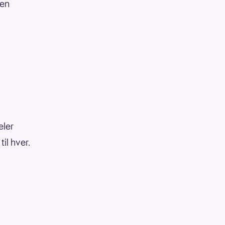
gen
eler
il hver.