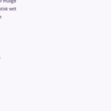
er mulige
tisk sett
e
å