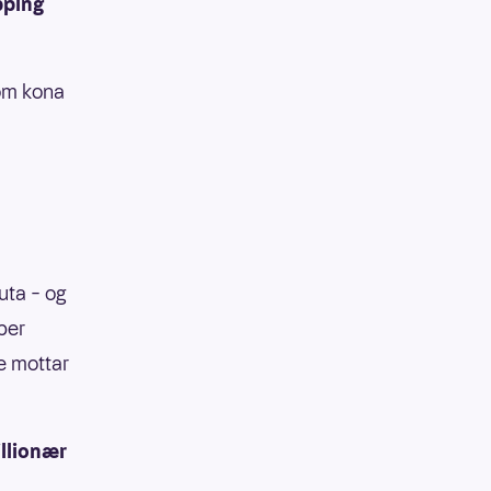
pping
 om kona
uta – og
ber
ne mottar
illionær