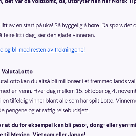
, det var da voldsomt, da, utbryter han når Norsk Ti
r litt av en start på uka! Så hyggelig å høre. Da spørs det
 feire litt i dag, sier den glade vinneren.
tto og bli med resten av trekningene!
r ValutaLotto
taLotto kan du altså bli millionær i et fremmed lands val
t med en venn. Hver dag mellom 15. oktober og 4. novem
i en tilfeldig vinner blant alle som har spilt Lotto. Vinner
de pengene og et saftig reisebudsjett.
r at du for eksempel kan bli peso-, dong- eller yen-m
se til Mexico, Vietnam eller Japan!