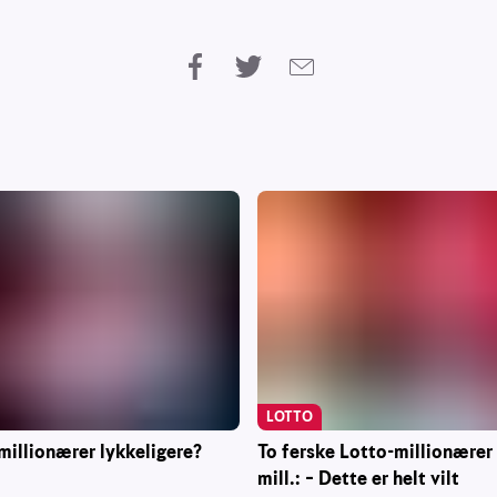
LOTTO
To ferske Lotto-millionærer
millionærer lykkeligere?
mill.: – Dette er helt vilt