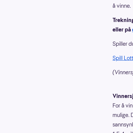
å vinne.
Treknin
eller på
Spiller 
Spill Lot
(Vinnersj
Vinners
For å vin
mulige. 
sannsynli