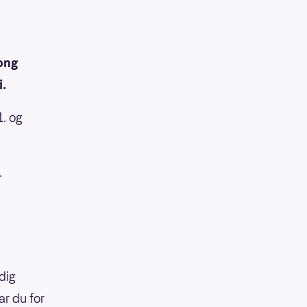
pong
i.
. og
.
dig
ar du for