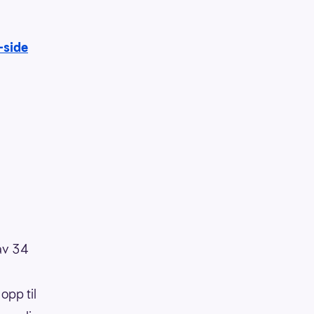
-side
 av 34
opp til