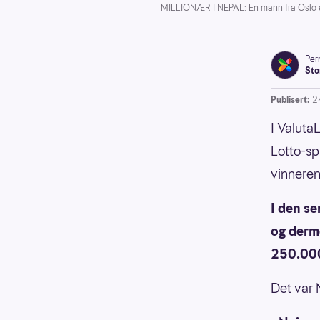
MILLIONÆR I NEPAL: En mann fra Oslo er 
Pern
Sto
Publisert:
2
I Valuta
Lotto-spi
vinneren
I den s
og derme
250.000
Det var 