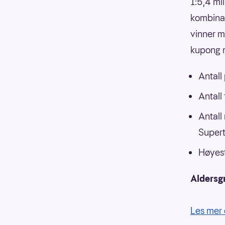
1:5,4 mi
kombinasj
vinner m
kupong m
Antall
Antall
Antall
Supert
Høyest
Aldersg
Les mer 