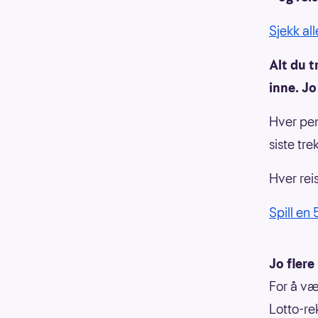
Sjekk al
Alt du t
inne. Jo
Hver pen
siste tre
Hver rei
Spill en
Jo flere
For å væ
Lotto-rek