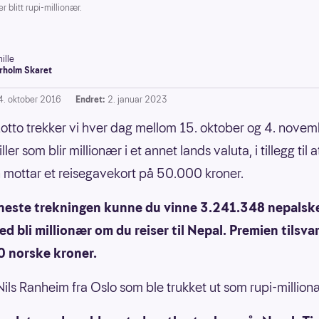
blitt rupi-millionær.
ille
rholm Skaret
4. oktober 2016
Endret:
2. januar 2023
Lotto trekker vi hver dag mellom 15. oktober og 4. novem
ller som blir millionær i et annet lands valuta, i tillegg til a
 mottar et reisegavekort på 50.000 kroner.
eneste trekningen kunne du vinne 3.241.348 nepalske
d bli millionær om du reiser til Nepal. Premien tilsva
 norske kroner.
Nils Ranheim fra Oslo som ble trukket ut som rupi-million