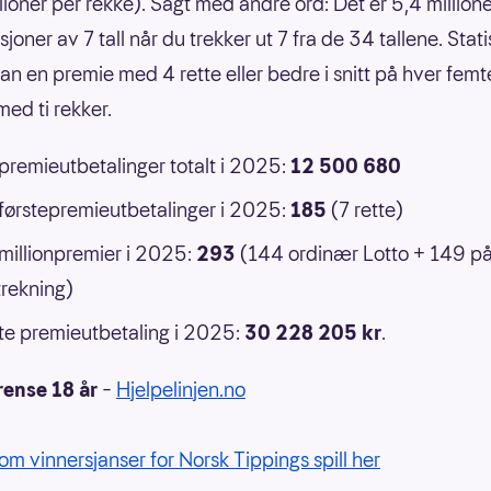
llioner per rekke). Sagt med andre ord: Det er 5,4 million
oner av 7 tall når du trekker ut 7 fra de 34 tallene. Statis
an en premie med 4 rette eller bedre i snitt på hver femt
ed ti rekker.
 premieutbetalinger totalt i 2025:
12 500 680
 førstepremieutbetalinger i 2025:
185
(7 rette)
 millionpremier i 2025:
293
(144 ordinær Lotto + 149 p
rekning)
e premieutbetaling i 2025:
30 228 205 kr
.
rense 18 år
–
Hjelpelinjen.no
om vinnersjanser for Norsk Tippings spill her