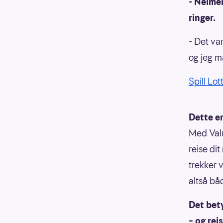
- Neimen
ringer.
- Det va
og jeg må
Spill Lo
Dette e
Med Valu
reise di
trekker v
altså bå
Det bety
– og rei