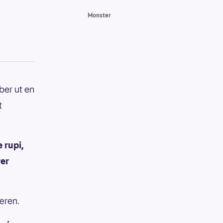
Monster
ber ut en
t
 rupi,
rer
æren.