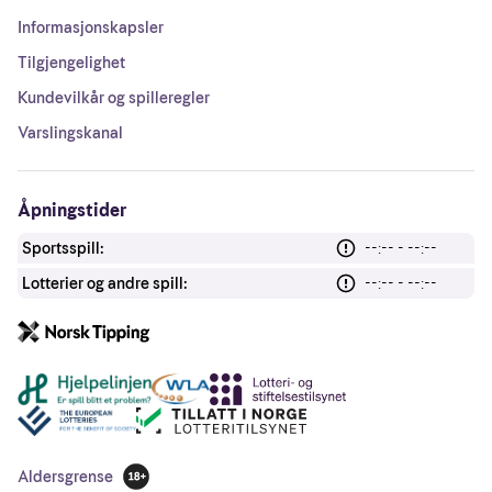
Informasjonskapsler
Tilgjengelighet
Kundevilkår og spilleregler
Varslingskanal
Åpningstider
Sportsspill:
--:-- - --:--
Lotterier og andre spill:
--:-- - --:--
Andre lenker
Aldersgrense
18 år