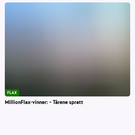
FLAX
MillionFlax-vinner: – Tårene spratt