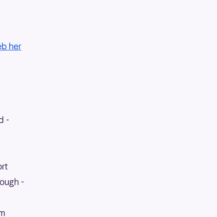
b her
d -
rt
ough -
um