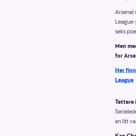
Arsenal 
League-p
seks poe
Men med
for Ars
Her fin
League
Tettere 
Serieled
en litt 
Kan Che