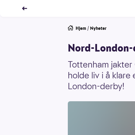
Hjem
/
Nyheter
Nord-London-de
Tottenham jakter
holde liv i å kla
London-derby!