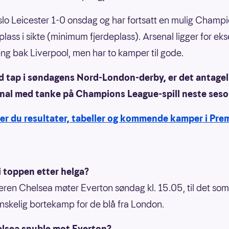
slo Leicester 1-0 onsdag og har fortsatt en mulig Champ
lass i sikte (minimum fjerdeplass). Arsenal ligger for ek
ng bak Liverpool, men har to kamper til gode.
 tap i søndagens Nord-London-derby, er det antageli
enal med tanke på Champions League-spill neste seso
ner du resultater, tabeller og kommende kamper i Pre
i toppen etter helga?
eren Chelsea møter Everton søndag kl. 15.05, til det som
vanskelig bortekamp for de blå fra London.
lsea snuble mot Everton?