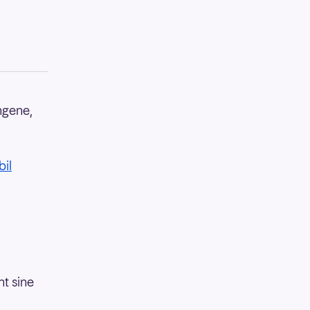
engene,
il
nt sine