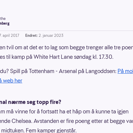
the
nberg
. april 2017
Endret:
2. januar 2023
ten tvil om at det er to lag som begge trenger alle tre po
s til kamp på White Hart Lane søndag kl. 17.30.
 du? Spill på Tottenham - Arsenal på Langoddsen:
På mob
å web her
nal nærme seg topp fire?
m må vinne for å fortsatt ha et håp om å kunne ta igjen
ende Chelsea. Avstanden er fire poeng etter at begge va
 midtuken. Fem kamper gjenstår.