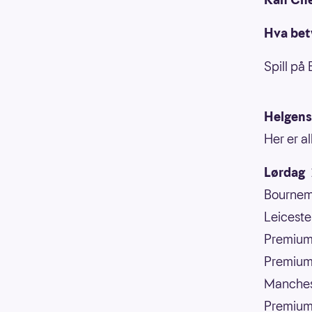
Hva bety
Spill på
Helgens
Her er a
Lørdag
1
Bournem
Leiceste
Premi
Premium
Manchest
Premi