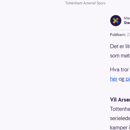
Tottenham Arsenal Spurs
Mar
Ste
Publisert:
27
Det er li
som møte
Hva tror
her
og
p
Vil Arse
Tottenha
serieled
kamper i