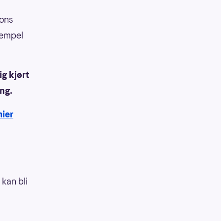
ions
sempel
g kjørt
ng.
mier
 kan bli