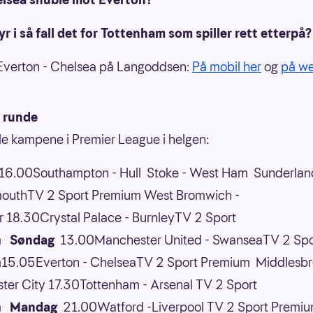
r i så fall det for Tottenham som spiller rett etterpå?
 Everton - Chelsea på Langoddsen:
På mobil her
og
på we
 runde
lle kampene i Premier League i helgen:
6.00Southampton - Hull Stoke - West Ham Sunderlan
outhTV 2 Sport Premium West Bromwich -
r 18.30Crystal Palace - BurnleyTV 2 Sport
um
Søndag
13.00Manchester United - SwanseaTV 2 Spo
15.05Everton - ChelseaTV 2 Sport Premium Middlesbr
er City 17.30Tottenham - Arsenal TV 2 Sport
um
Mandag
21.00Watford -Liverpool TV 2 Sport Premi