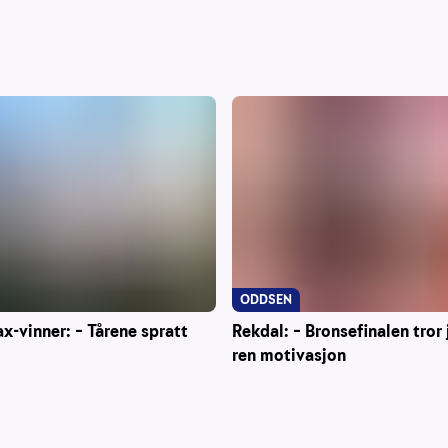
ODDSEN
ax-vinner: – Tårene spratt
Rekdal: – Bronsefinalen tror 
ren motivasjon