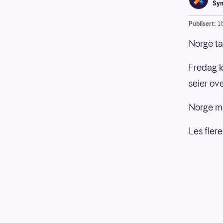
Syn
Publisert:
1
Norge ta
Fredag k
seier ov
Norge mø
Les fler