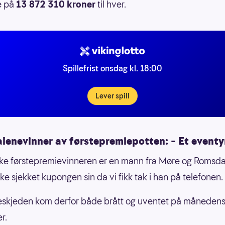
e på
13 872 310 kroner
til hver.
Spillefrist onsdag kl. 18:00
Lever spill
alenevinner av førstepremiepotten: – Et eventy
ke førstepremievinneren er en mann fra Møre og Romsda
ke sjekket kupongen sin da vi fikk tak i han på telefonen.
eskjeden kom derfor både brått og uventet på månedens 
r.