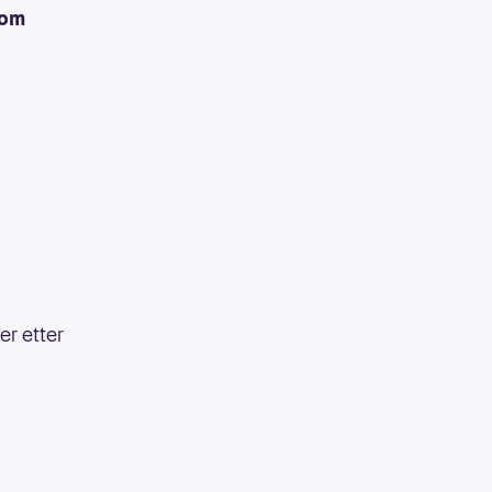
 om
t
er etter