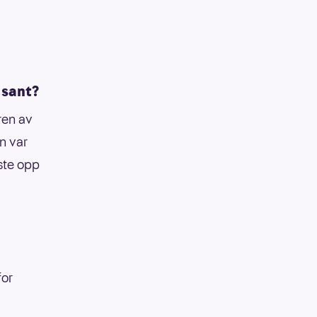
 sant?
ren av
n var
ste opp
for