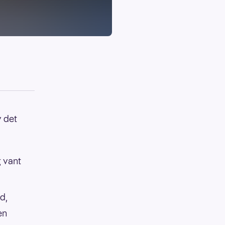
v det
 vant
d,
en