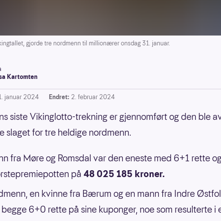
ngtallet, gjorde tre nordmenn til millionærer onsdag 31. januar.
a
a Kartomten
1. januar 2024
Endret:
2. februar 2024
 siste Vikinglotto-trekning er gjennomført og den ble a
e slaget for tre heldige nordmenn.
n fra Møre og Romsdal var den eneste med 6+1 rette og
ørstepremiepotten på
48 025 185 kroner.
dmenn, en kvinne fra Bærum og en mann fra Indre Østfol
begge 6+0 rette på sine kuponger, noe som resulterte i 