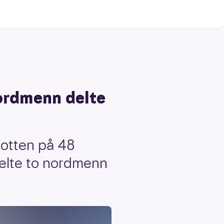
nordmenn delte
potten på 48
 delte to nordmenn