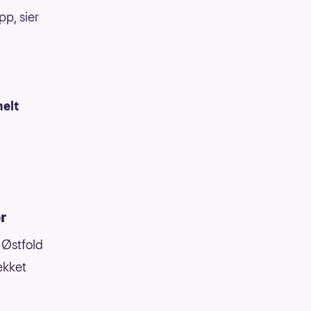
pp, sier
helt
r
 Østfold
ekket