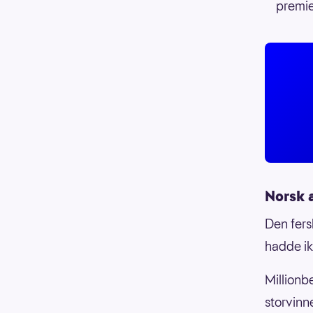
premi
Norsk 
Den fers
hadde ik
Millionb
storvinne