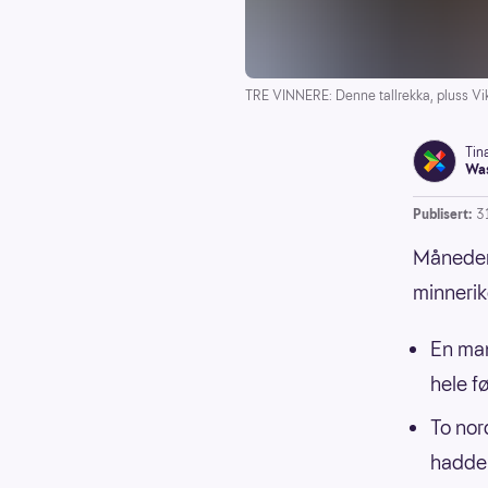
TRE VINNERE: Denne tallrekka, pluss Viki
Tin
Was
Publisert:
3
Månedens
minnerik
En man
hele f
To nor
hadde 