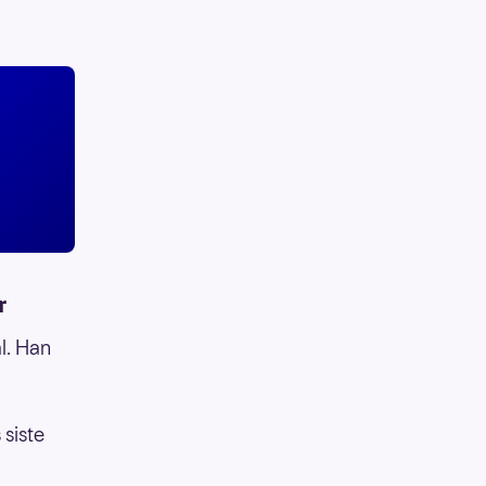
r
l. Han
siste