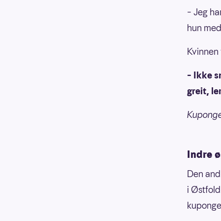
– Jeg har
hun med
Kvinnen 
– Ikke s
greit, l
Kupongen
Indre ø
Den andr
i Østfol
kupongen