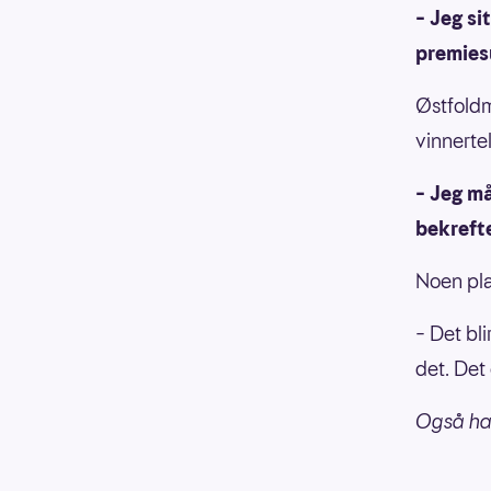
– Jeg si
premies
Østfoldm
vinnerte
– Jeg må
bekrefte
Noen pla
– Det bli
det. Det 
Også ha