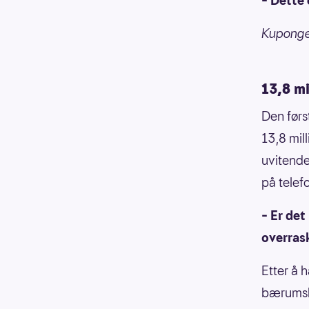
– Dette 
Kupongen
13,8 mi
Den førs
13,8 mil
uvitende
på telef
– Er det
overras
Etter å 
bærumsk