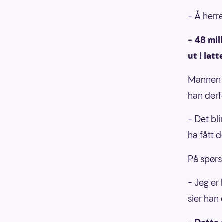
– Å herre
– 48 mil
ut i latt
Mannen f
han derf
– Det bli
ha fått 
På spørs
– Jeg er 
sier han 