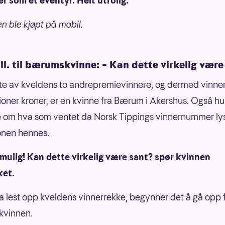
er som et eventyr. Helt utrolig.
 ble kjøpt på mobil.
ll. til bærumskvinne: – Kan dette virkelig være
te av kveldens to andrepremievinnere, og dermed vinne
lioner kroner, er en kvinne fra Bærum i Akershus. Også hu
 om hva som ventet da Norsk Tippings vinnernummer ly
onen hennes.
 mulig! Kan dette virkelig være sant? spør kvinnen
ket.
ha lest opp kveldens vinnerrekke, begynner det å gå opp 
vinnen.