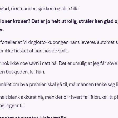
gud, sier mannen sjokkert og blir stille.
lioner kroner? Det er jo helt utrolig, stråler han glad 
er.
orteller at Vikinglotto-kupongen hans leveres automatisk
or ikke husket at han hadde spilt.
r nok ikke noe søvn i natt nå. Det er umulig at jeg får sove
den beskjeden, ler han.
målet om hva premien skal gå til, må mannen tenke seg li
helt blank akkurat nå, men det blir hvert fall å bruke litt p
og legger til: