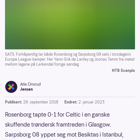
SATS: Forhåpentlig tar både Rosenborg og Sarpsborg 08 sats i torsdagens
Europa League-kamper. Her Yann-Erik de Lanlay og Joonas Tamm fra møtet
mellom lagene på Lerkendal forrige søndag.
NTB Scanpix
Atle Onsrud
Jensen
Publisert:
28. september 2018
Endret:
2. januar 2023
Rosenborg tapte 0-1 for Celtic i en ganske
skuffende trøndersk framtreden i Glasgow.
Sarpsborg 08 yppet seg mot Besiktas i Istanbul,