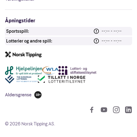
Åpningstider
Sportsspill:
--:-- - --:--
Lotterier og andre spill:
--:-- - --:--
Andre lenker
Aldersgrense
18 år
So
©
2026
Norsk Tipping AS.