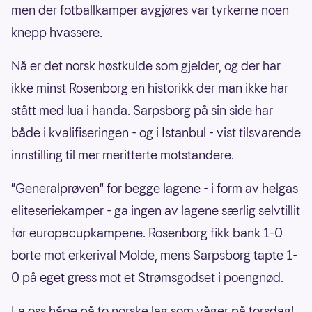
men der fotballkamper avgjøres var tyrkerne noen
knepp hvassere.
Nå er det norsk høstkulde som gjelder, og der har
ikke minst Rosenborg en historikk der man ikke har
stått med lua i handa. Sarpsborg på sin side har
både i kvalifiseringen - og i Istanbul - vist tilsvarende
innstilling til mer meritterte motstandere.
"Generalprøven" for begge lagene - i form av helgas
eliteseriekamper - ga ingen av lagene særlig selvtillit
før europacupkampene. Rosenborg fikk bank 1-0
borte mot erkerival Molde, mens Sarpsborg tapte 1-
0 på eget gress mot et Strømsgodset i poengnød.
La oss håpe på to norske lag som våger på torsdag!