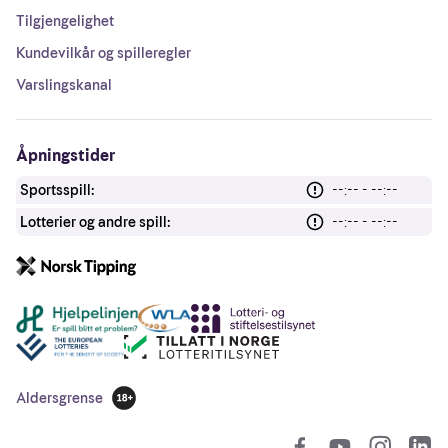
Tilgjengelighet
Kundevilkår og spilleregler
Varslingskanal
Åpningstider
Sportsspill:
--:-- - --:--
Lotterier og andre spill:
--:-- - --:--
Andre lenker
Aldersgrense
18 år