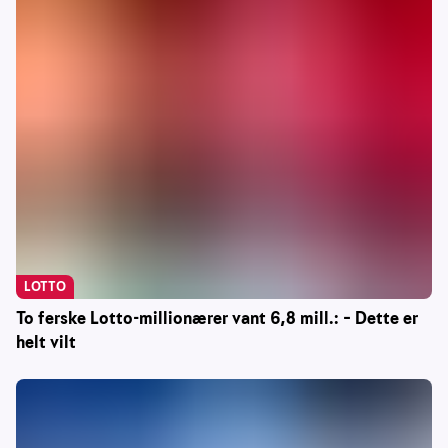
LOTTO
To ferske Lotto-millionærer vant 6,8 mill.: – Dette er
helt vilt