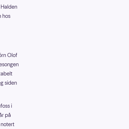
a Halden
nn hos
örn Olof
sesongen
tabelt
eg siden
foss i
år på
 notert