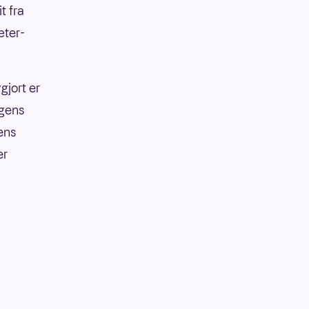
t fra
æter-
gjort er
agens
gens
er