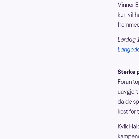
Vinner E
kun vil 
fremmed g
Lørdag 1
Langodd
Sterke 
Foran to
uavgjort
da de sp
kost for
Kvik Hal
kampene,