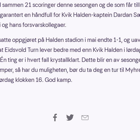
til sammen 21 scoringer denne sesongen og de som får tilli
ir garantert en håndfull for Kvik Halden-kaptein Dardan S
og hans forsvarskollegaer.
atte oppgjøret på Halden stadion i mai endte 1-1, og uav
tat Eidsvold Turn lever bedre med enn Kvik Halden i lørd
Én ting er i hvert fall krystallklart. Dette blir en av seson
mper, så har du muligheten, bør du ta deg en tur til Myhr
lørdag klokken 16. God kamp.