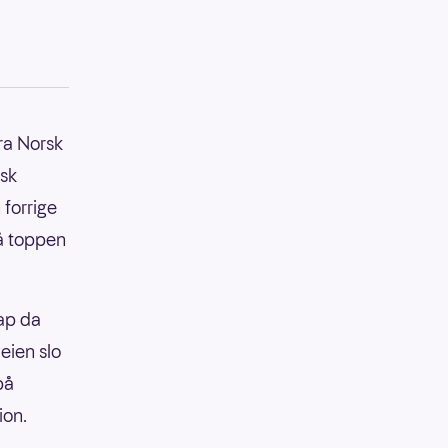
ra Norsk
isk
 forrige
på toppen
ap da
eien slo
på
ion.