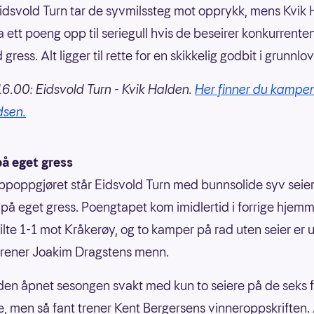
idsvold Turn tar de syvmilssteg mot opprykk, mens Kvik
ha ett poeng opp til seriegull hvis de beseirer konkurrente
ress. Alt ligger til rette for en skikkelig godbit i grunnl
6.00: Eidsvold Turn - Kvik Halden.
Her finner du kampe
sen.
på eget gress
ppoppgjøret står Eidsvold Turn med bunnsolide syv seie
 på eget gress. Poengtapet kom imidlertid i forrige hje
ilte 1-1 mot Kråkerøy, og to kamper på rad uten seier er 
 trener Joakim Dragstens menn.
den åpnet sesongen svakt med kun to seiere på de seks f
 men så fant trener Kent Bergersens vinneroppskriften. 