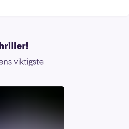
riller!
ens viktigste