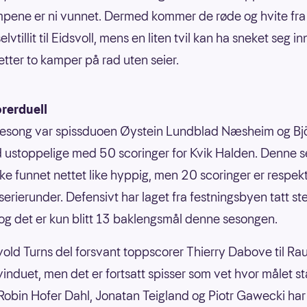
mpene er ni vunnet. Dermed kommer de røde og hvite fr
selvtillit til Eidsvoll, mens en liten tvil kan ha sneket seg i
etter to kamper på rad uten seier.
rerduell
sesong var spissduoen Øystein Lundblad Næsheim og Bj
 ustoppelige med 50 scoringer for Kvik Halden. Denne 
kke funnet nettet like hyppig, men 20 scoringer er respek
 serierunder. Defensivt har laget fra festningsbyen tatt st
, og det er kun blitt 13 baklengsmål denne sesongen.
vold Turns del forsvant toppscorer Thierry Dabove til Rau
nduet, men det er fortsatt spisser som vet hvor målet st
Robin Hofer Dahl, Jonatan Teigland og Piotr Gawecki har