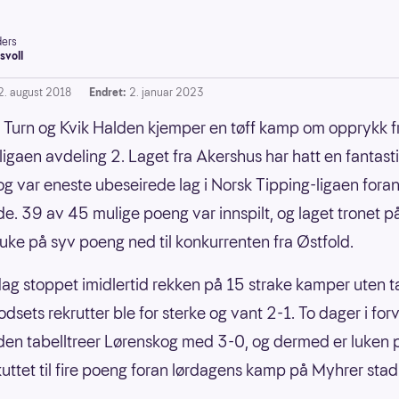
ers
svoll
2. august 2018
Endret:
2. januar 2023
 Turn og Kvik Halden kjemper en tøff kamp om opprykk f
ligaen avdeling 2. Laget fra Akershus har hatt en fantast
og var eneste ubeseirede lag i Norsk Tipping-ligaen foran
de. 39 av 45 mulige poeng var innspilt, og laget tronet 
uke på syv poeng ned til konkurrenten fra Østfold.
g stoppet imidlertid rekken på 15 strake kamper uten t
dsets rekrutter ble for sterke og vant 2-1. To dager i forv
den tabelltreer Lørenskog med 3-0, og dermed er luken 
uttet til fire poeng foran lørdagens kamp på Myhrer stad