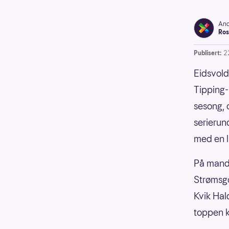
And
Ros
Publisert:
2
Eidsvold
Tipping-
sesong, 
serierun
med en l
På manda
Strømsgo
Kvik Hal
toppen k