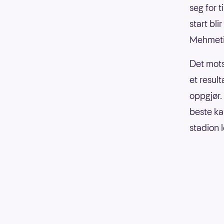
seg for 
start bl
Mehmeti 
Det mots
et resul
oppgjør. 
beste ka
stadion 