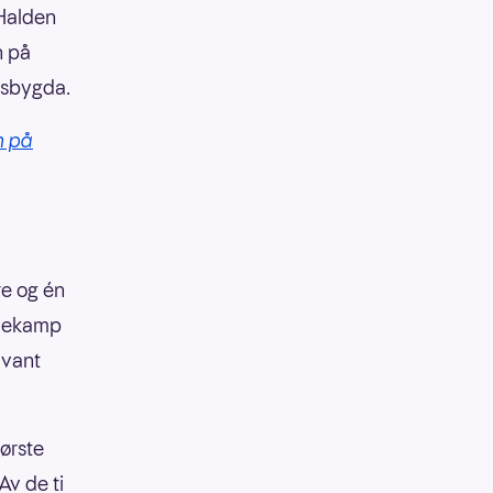
 Halden
n på
ovsbygda.
n på
re og én
mmekamp
uvant
ørste
Av de ti