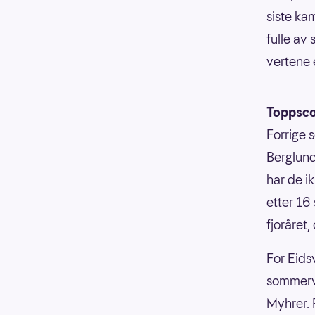
siste ka
fulle av 
vertene 
Toppsco
Forrige 
Berglund
har de i
etter 16
fjoråret
For Eids
sommervi
Myhrer. 