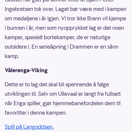
Ingebretsen tok over. Laget bør være med i kampen
om medaljene i år igjen. Vi tror ikke Brann vil kjempe
i bunnen i år, men som nyopprykket lag er det noen
kamper, spesielt bortekamper, de er naturlige
outsidere i. En serieåpning i Drammen er en sånn
kamp.
Vålerenga-Viking
Dette er to lag det skal bli spennende å følge
utviklingen til. Selv om Ullevaal er langt fra fullsatt
når Enga spiller, gjør hjemmebanefordelen dem til
favoritter i denne kampen.
Spill på Langoddsen.