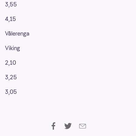
3,55
4,15
Vålerenga
Viking
2,10
3,25
3,05