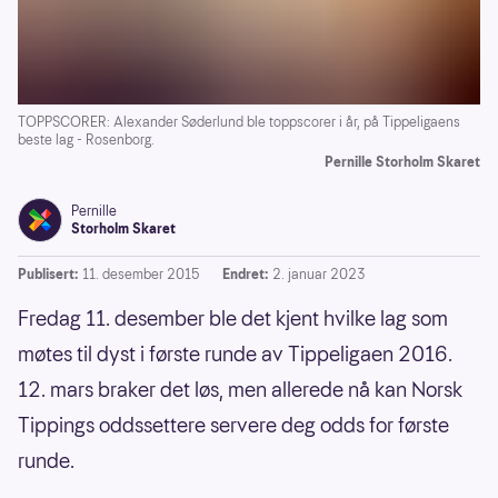
TOPPSCORER: Alexander Søderlund ble toppscorer i år, på Tippeligaens
beste lag - Rosenborg.
Pernille Storholm Skaret
Pernille
Storholm Skaret
Publisert:
11. desember 2015
Endret:
2. januar 2023
Fredag 11. desember ble det kjent hvilke lag som
møtes til dyst i første runde av Tippeligaen 2016.
12. mars braker det løs, men allerede nå kan Norsk
Tippings oddssettere servere deg odds for første
runde.