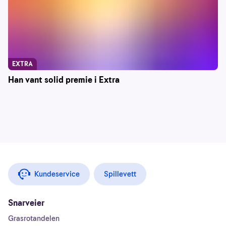
EXTRA
Han vant solid premie i Extra
Kundeservice
Spillevett
Snarveier
Grasrotandelen