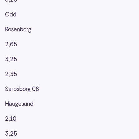
Odd
Rosenborg
2,65
3,25
2,35
Sarpsborg 08
Haugesund
2,10
3,25