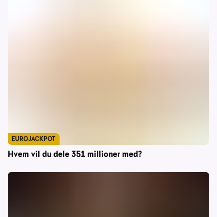
EUROJACKPOT
Hvem vil du dele 351 millioner med?