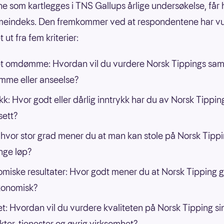
ne som kartlegges i TNS Gallups årlige undersøkelse, får 
indeks. Den fremkommer ved at respondentene har vu
 ut fra fem kriterier:
t omdømme: Hvordan vil du vurdere Norsk Tippings sa
me eller anseelse?
kk: Hvor godt eller dårlig inntrykk har du av Norsk Tippin
 sett?
: I hvor stor grad mener du at man kan stole på Norsk Tippi
nge løp?
miske resultater: Hvor godt mener du at Norsk Tipping g
konomisk?
et: Hvordan vil du vurdere kvaliteten på Norsk Tipping si
ter, tjenester og øvrig virksomhet?