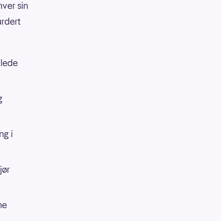
hver sin
rdert
mlede
g
ng i
jør
ne