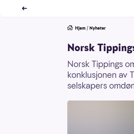
Hjem
/
Nyheter
Norsk Tippin
Norsk Tippings om
konklusjonen av T
selskapers omdømm