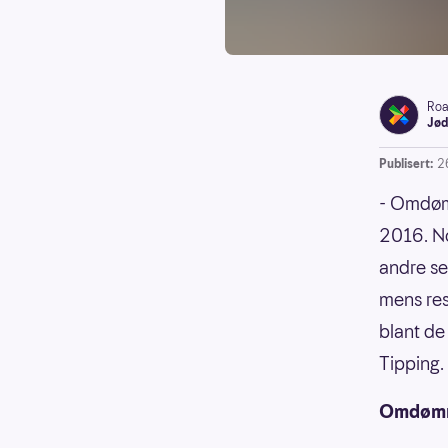
Roa
Jød
Publisert:
2
- Omdømm
2016. No
andre se
mens res
blant de
Tipping.
Omdømm