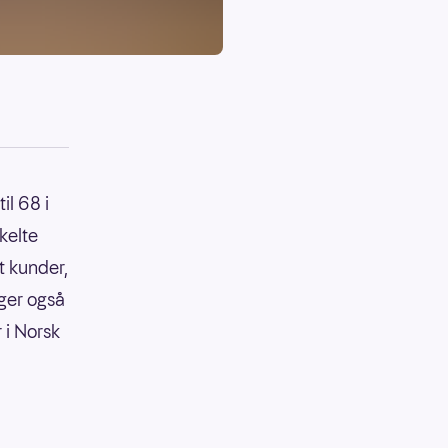
l 68 i
kelte
t kunder,
ger også
 i Norsk