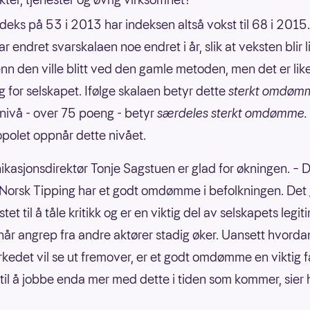
ndeks på 53 i 2013 har indeksen altså vokst til 68 i 2015
r endret svarskalaen noe endret i år, slik at veksten blir li
nn den ville blitt ved den gamle metoden, men det er lik
ng for selskapet. Ifølge skalaen betyr dette
sterkt omdøm
nivå - over 75 poeng - betyr
særdeles sterkt omdømme.
olet oppnår dette nivået.
asjonsdirektør Tonje Sagstuen er glad for økningen. – D
t Norsk Tipping har et godt omdømme i befolkningen. Det 
tet til å tåle kritikk og er en viktig del av selskapets legiti
 når angrep fra andre aktører stadig øker. Uansett hvorda
rkedet vil se ut fremover, er et godt omdømme en viktig fa
il å jobbe enda mer med dette i tiden som kommer, sier 