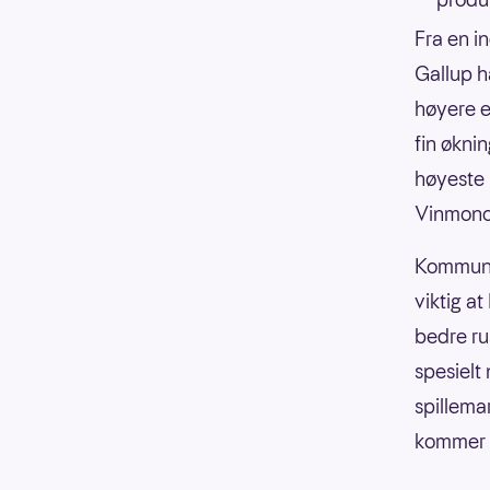
Fra en i
Gallup ha
høyere e
fin økni
høyeste 
Vinmonop
Kommunik
viktig a
bedre rus
spesielt
spillema
kommer t