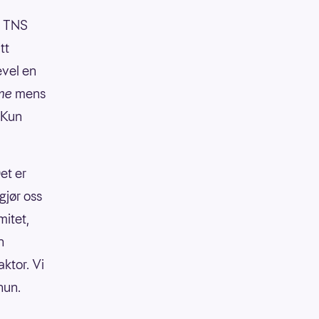
. TNS
tt
evel en
me
mens
Kun
et er
gjør oss
mitet,
n
ktor. Vi
hun.