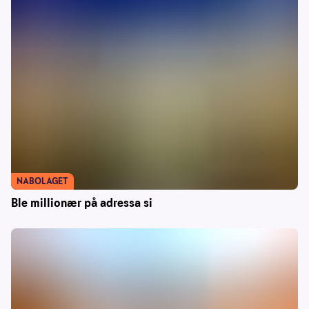
NABOLAGET
Ble millionær på adressa si