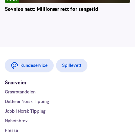
Søvnløs natt: Millionær rett før sengetid
Kundeservice
Spillevett
Snarveier
Grasrotandelen
Dette er Norsk Tipping
Jobb i Norsk Tipping
Nyhetsbrev
Presse