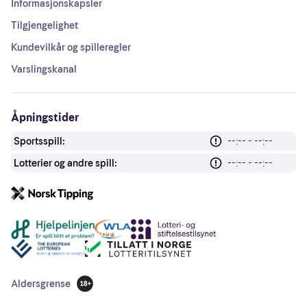
Informasjonskapsler
Tilgjengelighet
Kundevilkår og spilleregler
Varslingskanal
Åpningstider
Sportsspill:
--:-- - --:--
Lotterier og andre spill:
--:-- - --:--
Andre lenker
Aldersgrense
18 år