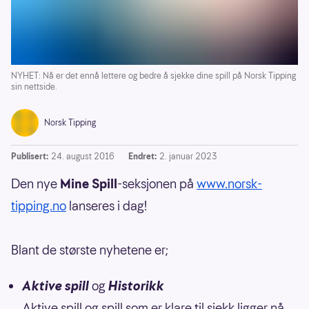
NYHET: Nå er det ennå lettere og bedre å sjekke dine spill på Norsk Tipping
sin nettside.
Norsk Tipping
Publisert:
24. august 2016
Endret:
2. januar 2023
Den nye
Mine Spill
-seksjonen på
www.norsk-
tipping.no
lanseres i dag!
Blant de største nyhetene er;
Aktive spill
og
Historikk
Aktive spill og spill som er klare til sjekk ligger nå