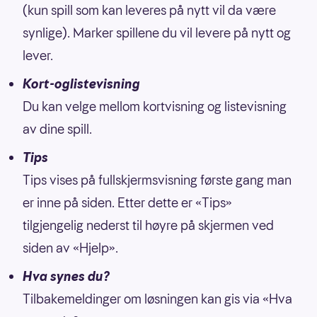
(kun spill som kan leveres på nytt vil da være
synlige). Marker spillene du vil levere på nytt og
lever.
Kort-oglistevisning
Du kan velge mellom kortvisning og listevisning
av dine spill.
Tips
Tips vises på fullskjermsvisning første gang man
er inne på siden. Etter dette er «Tips»
tilgjengelig nederst til høyre på skjermen ved
siden av «Hjelp».
Hva synes du?
Tilbakemeldinger om løsningen kan gis via «Hva