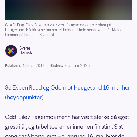
GLAD: Dag-Eilev Fagermo var svært fornøyd da det ble blåst på
Haugesund. Nå får vi se om smilet holder ut hele søndagen, når Molde
kommer på besøk til Skagerak.
Sverre
Houmb
Publisert:
18. mai 2017
Endret:
2. januar 2023
Se Espen Ruud og Odd mot Haugesund 16. mai her
(høydepunkter)
Odd-Eilev Fagermos menn har vært sterke på eget
gress i år, og tabelltoeren er inne i en fin stim. Sist
gang også borte, mot Haugesund 16. mai hvor de