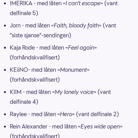
IMERIKA - med låten «
I can't escape
» (vant
delfinale 5)
Jorn - med låten «
Faith, bloody faith
» (vant
"siste sjanse"-sendingen)
Kaja Rode - med låten «
Feel again
»
(forhåndskvalifisert)
KEiiNO- med låten «
Monument
»
(forhåndskvalifisert)
KIIM - med låten «
My lonely voice
» (vant
delfinale 4)
Raylee - med låten «
Hero
» (vant delfinale 2)
Rein Alexander - med låten «
Eyes wide open
»
(forhåndskvalifisert)