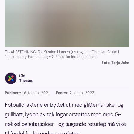
FINALESTEMNING: Tor Kristian Hansen (t.v.) og Lars Christian Bakke i
Norsk Tipping har iført seg MGP-klær før lørdagens finale.
Foto: Terje Jahn
Ola
Thorset
Publisert:
16. februar 2021
Endret:
2. januar 2023
Fotballdraktene er byttet ut med glitterhansker og
gullhatt, lyden av taklinger erstattes med med G-
nøkkel og gitarsoloer - og sugende returløp må vike
til fordel for lekende rockeføtter.