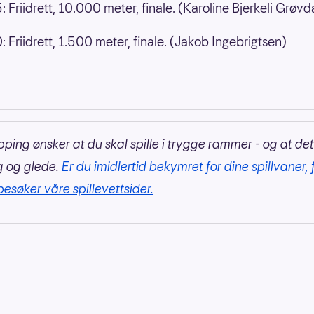
: Friidrett, 10.000 meter, finale. (Karoline Bjerkeli Grøvd
: Friidrett, 1.500 meter, finale. (Jakob Ingebrigtsen)
pping ønsker at du skal spille i trygge rammer - og at det
g og glede.
Er du imidlertid bekymret for dine spillvaner, 
besøker våre spillevettsider.