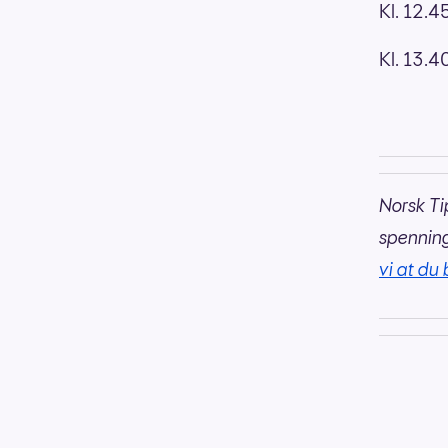
Kl. 12.45
Kl. 13.40
Norsk Ti
spennin
vi at du 