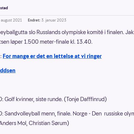
stad
. august 2021
Endret:
3. januar 2023
eyballgutta slo Russlands olympiske komité i finalen. Ja
tsen løper 1.500 meter-finale kl. 13.40.
å:
For mange er det en lettelse at vi ringer
Oddsen
: Golf kvinner, siste runde. (Tonje Dafffinrud)
0: Sandvolleyball menn, finale. Norge - Den russiske oly
Anders Mol, Christian Sørum)