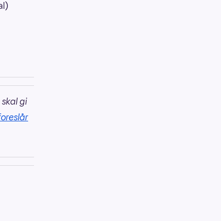
al)
 skal gi
foreslår