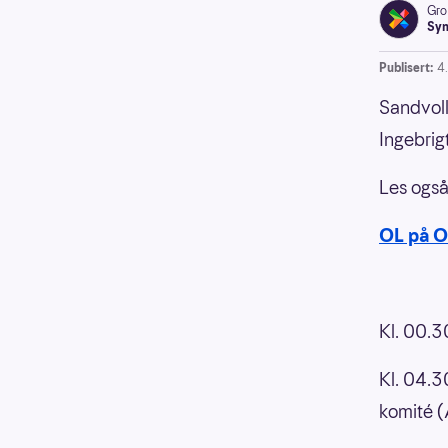
Gro
Syn
Publisert:
4
Sandvoll
Ingebrig
Les ogs
OL på 
Kl. 00.30
Kl. 04.3
komité (