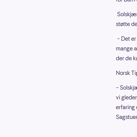
Solskjær
støtte d
– Det er
mange av
der de k
Norsk Ti
– Solskjæ
vi glede
erfaring
Sagstue