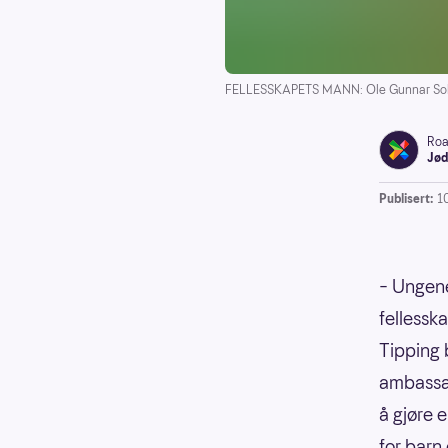
FELLESSKAPETS MANN: Ole Gunnar Solskjæ
Roa
Jød
Publisert:
1
– Ungene
fellessk
Tipping b
ambassad
å gjøre e
for barn