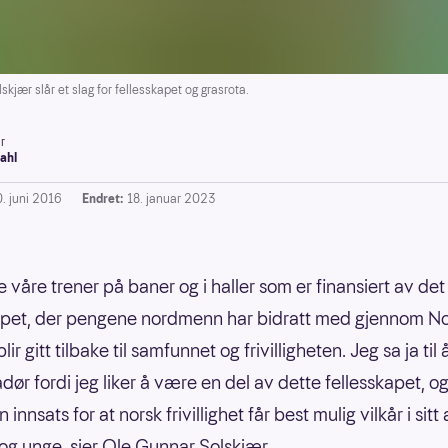
r slår et slag for fellesskapet og grasrota.
r
ahl
0. juni 2016
Endret:
18. januar 2023
 våre trener på baner og i haller som er finansiert av det
apet, der pengene nordmenn har bidratt med gjennom N
lir gitt tilbake til samfunnet og frivilligheten. Jeg sa ja til å
ør fordi jeg liker å være en del av dette fellesskapet, o
n innsats for at norsk frivillighet får best mulig vilkår i sitt
 og unge, sier Ole Gunnar Solskjær.