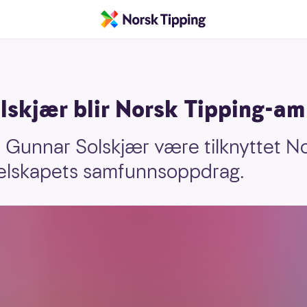
lskjær blir Norsk Tipping-a
Ole Gunnar Solskjær være tilknyttet 
elskapets samfunnsoppdrag.