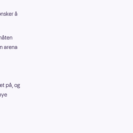
ønsker å
 måten
en arena
tet på, og
 mye