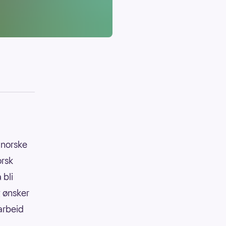
 norske
orsk
 bli
g ønsker
 arbeid