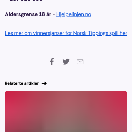
Aldersgrense 18 år
–
Hjelpelinjen.no
Les mer om vinnersjanser for Norsk Tippings spill her
Relaterte artikler