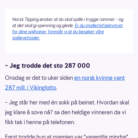
Norsk Tipping ønsker at du skal spille i trygge rammer - og
at det skal gi spenning og glede.
Er du imidlertid bekymret
for dine spillvaner, foreslår vi at du besøker våre
spillevettsider.
– Jeg trodde det sto 287 000
Onsdag er det to uker siden
en norsk kvinne vant
287 mill. i Vikinglotto
.
– Jeg står her med én sokk på beinet. Hvordan skal
jeg klare å sove nå? sa den heldige vinneren da vi
fikk tak i henne på telefonen.
Først trodde hun at premien var "vesentlig mindre".