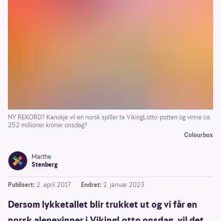
NY REKORD? Kanskje vil en norsk spiller ta VikingLotto-potten og vinne ca.
252 millioner kroner onsdag?
Colourbox
Marthe
Stenberg
Publisert:
2. april 2017
Endret:
2. januar 2023
Dersom lykketallet blir trukket ut og vi får en
norsk alenevinner i VikingLotto onsdag, vil det