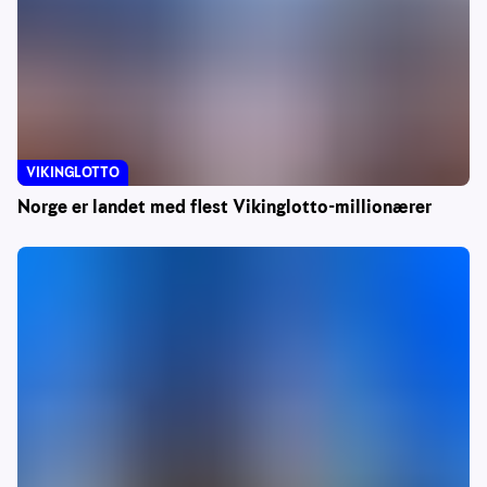
VIKINGLOTTO
Norge er landet med flest Vikinglotto-millionærer