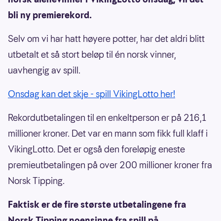
bli ny premierekord.
Selv om vi har hatt høyere potter, har det aldri blitt
utbetalt et så stort beløp til én norsk vinner,
uavhengig av spill.
Onsdag kan det skje - spill VikingLotto her!
Rekordutbetalingen til en enkeltperson er på 216,1
millioner kroner. Det var en mann som fikk full klaff i
VikingLotto. Det er også den foreløpig eneste
premieutbetalingen på over 200 millioner kroner fra
Norsk Tipping.
Faktisk er de fire største utbetalingene fra
Norsk Tipping noensinne fra spill på