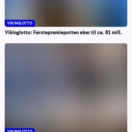
VIKINGLOTTO
Vikinglotto: Førstepremiepotten øker til ca. 81 mill.
VIKINGLOTTO