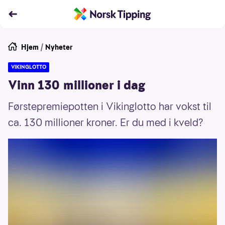
Hjem
/
Nyheter
VIKINGLOTTO
Vinn 130 millioner i dag
Førstepremiepotten i Vikinglotto har vokst til
ca. 130 millioner kroner. Er du med i kveld?