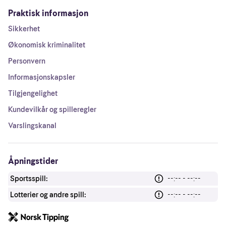
Praktisk informasjon
Sikkerhet
Økonomisk kriminalitet
Personvern
Informasjonskapsler
Tilgjengelighet
Kundevilkår og spilleregler
Varslingskanal
Åpningstider
Sportsspill:
--:-- - --:--
Lotterier og andre spill:
--:-- - --:--