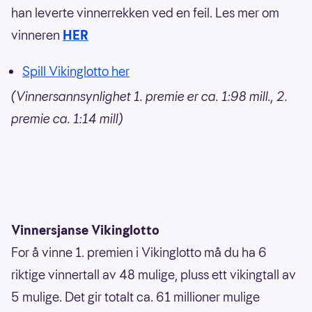
han leverte vinnerrekken ved en feil. Les mer om
vinneren
HER
Spill Vikinglotto her
(Vinnersannsynlighet 1. premie er ca. 1:98 mill., 2.
premie ca. 1:14 mill)
Vinnersjanse Vikinglotto
For å vinne 1. premien i Vikinglotto må du ha 6
riktige vinnertall av 48 mulige, pluss ett vikingtall av
5 mulige. Det gir totalt ca. 61 millioner mulige