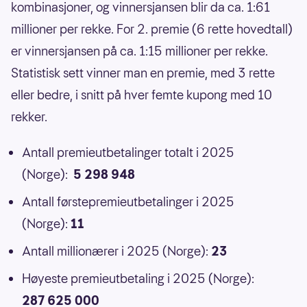
kombinasjoner, og vinnersjansen blir da ca. 1:61
millioner per rekke. For 2. premie (6 rette hovedtall)
er vinnersjansen på ca. 1:15 millioner per rekke.
Statistisk sett vinner man en premie, med 3 rette
eller bedre, i snitt på hver femte kupong med 10
rekker.
Antall premieutbetalinger totalt i 2025
(Norge):
5 298 948
Antall førstepremieutbetalinger i 2025
(Norge):
11
Antall millionærer i 2025 (Norge):
23
Høyeste premieutbetaling i 2025 (Norge):
287 625 000