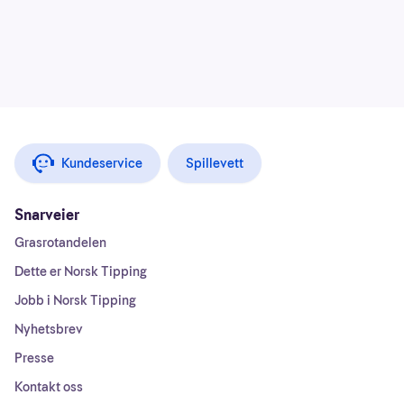
Kundeservice
Spillevett
Snarveier
Grasrotandelen
Dette er Norsk Tipping
Jobb i Norsk Tipping
Nyhetsbrev
Presse
Kontakt oss