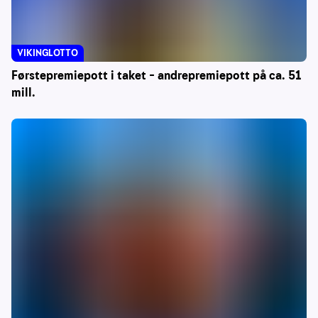
VIKINGLOTTO
Førstepremiepott i taket – andrepremiepott på ca. 51
mill.