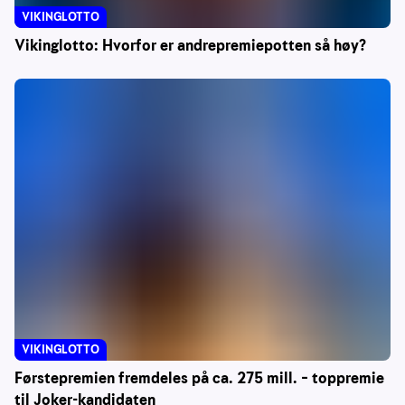
VIKINGLOTTO
Vikinglotto: Hvorfor er andrepremiepotten så høy?
VIKINGLOTTO
Førstepremien fremdeles på ca. 275 mill. – toppremie
til Joker-kandidaten