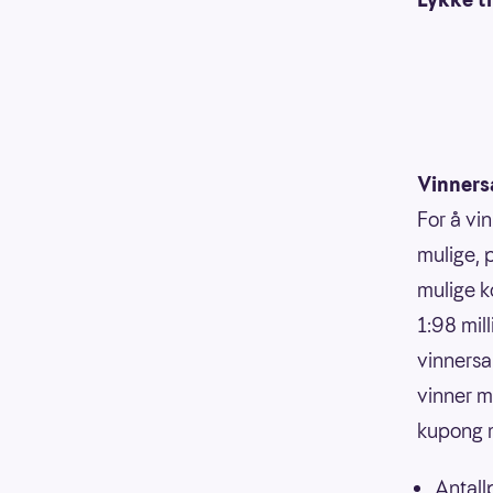
Vinners
For å vin
mulige, p
mulige k
1:98 mill
vinnersan
vinner m
kupong 
Antall