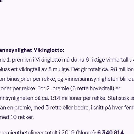
annsynlighet Vikinglotto:
ne 1. premien i Vikinglotto må du ha 6 riktige vinnertall 
luss ett vikingtall av 8 mulige. Det gir totalt ca. 98 millio
ombinasjoner per rekke, og vinnersannsynligheten blir da
ioner per rekke. For 2. premie (6 rette hovedtall) er
nsynligheten på ca. 1:14 millioner per rekke. Statistisk s
an en premie, med 3 rette eller bedre, i snitt på hver fem
med 10 rekker.
premieutbetalinger totalt i 2019 (Norge):
6 340 814