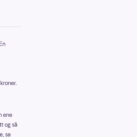
 En
kroner.
en ene
tt og så
e, sa