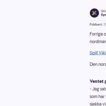
Gro
Syn
Publisert:
2
Forrige o
nordmann
Spill Vik
Den nors
Ventet 
- Jeg sat
som har v
sjekka vi