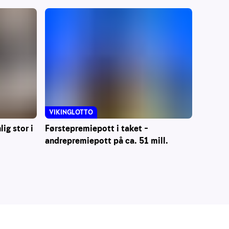
VIKINGLOTTO
Førstepremiepott i taket –
ig stor i
andrepremiepott på ca. 51 mill.