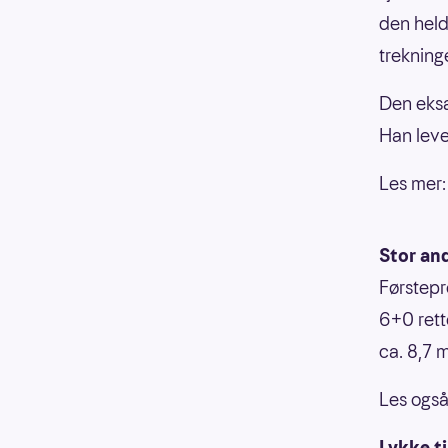
den held
trekninge
Den eks
Han leve
Les mer
Stor an
Førstepr
6+0 rett
ca. 8,7 m
Les ogs
Lykke ti