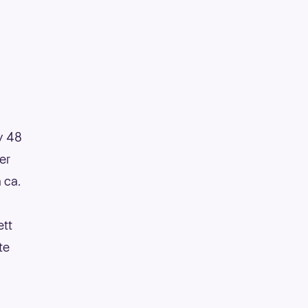
av 48
ner
 ca.
ett
te