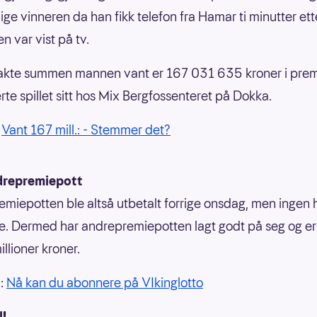
ige vinneren da han fikk telefon fra Hamar ti minutter ett
n var vist på tv.
akte summen mannen vant er 167 031 635 kroner i prem
rte spillet sitt hos Mix Bergfossenteret på Dokka.
:
Vant 167 mill.: - Stemmer det?
drepremiepott
emiepotten ble altså utbetalt forrige onsdag, men ingen
e. Dermed har andrepremiepotten lagt godt på seg og er
illioner kroner.
å:
Nå kan du abonnere på VIkinglotto
l!