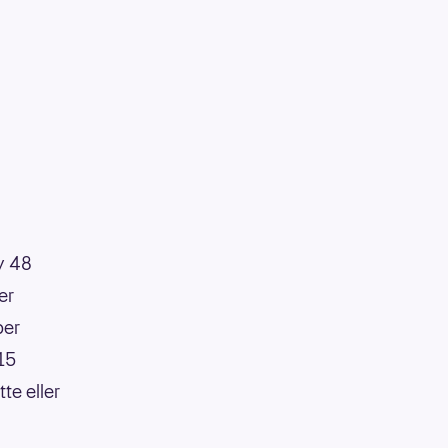
av 48
er
per
:15
te eller