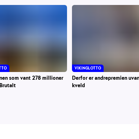
VIKINGLOTTO
TTO
Derfor er andrepremien uvanl
en som vant 278 millioner
kveld
 Brutalt