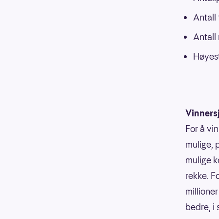
Antall
Antall
Høyest
Vinners
For å vin
mulige, p
mulige k
rekke. F
millioner
bedre, i