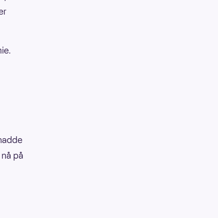
er
ie.
 hadde
 nå på