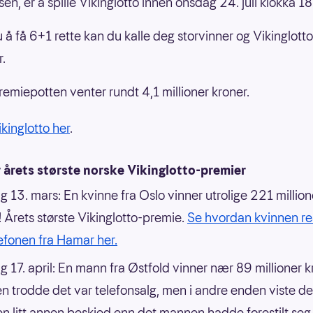
en, er å spille Vikinglotto innen onsdag 24. juli klokka 1
u å få 6+1 rette kan du kalle deg storvinner og Vikinglotto
r.
remiepotten venter rundt 4,1 millioner kroner.
ikinglotto her
.
 årets største norske Vikinglotto-premier
 13. mars: En kvinne fra Oslo vinner utrolige 221 million
! Årets største Vikinglotto-premie.
Se hvordan kvinnen re
efonen fra Hamar her.
 17. april: En mann fra Østfold vinner nær 89 millioner k
 trodde det var telefonsalg, men i andre enden viste de
n litt annen beskjed enn det mannen hadde forestilt seg