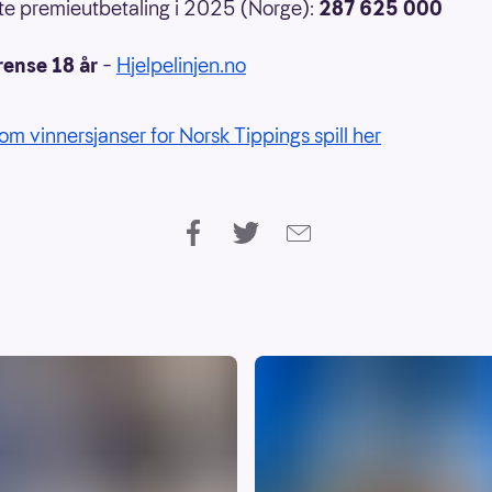
e premieutbetaling i 2025 (Norge):
287 625 000
rense 18 år
–
Hjelpelinjen.no
om vinnersjanser for Norsk Tippings spill her