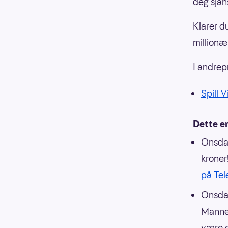
deg sjans
Klarer d
millionæ
I andrep
Spill V
Dette er
Onsdag
kroner
på Tel
Onsdag
Mannen
være e