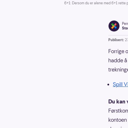
6+1: Dersom du er alene med 6+1 rette på 
Pern
Sto
Publisert:
23
Forrige 
hadde å 
trekning
Spill 
Du kan 
Førstkom
kontoen m