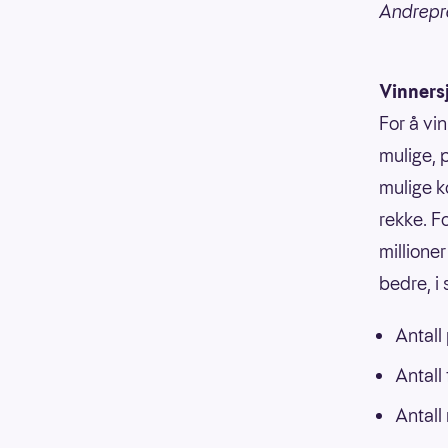
Andrepre
Vinners
For å vin
mulige, p
mulige k
rekke. F
millioner
bedre, i
Antall
Antall
Antall