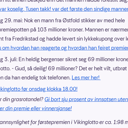
var koselig. Tusen takk! var det første den sindige manne
 29. mai: Nok en mann fra Østfold stikker av med hele
premiepotten på 103 millioner kroner. Mannen er nærme
t fra Fredrikstad og hadde levert sin lykkekupong over 
s om hvordan han reagerte og hvordan han feiret premie
 3. juli: En heldig bergenser sikret seg 69 millioner krone
otto. - Gud, så deilig! 69 millioner? Det er helt vilt, utbrøt
 da han endelig tok telefonen.
Les mer her!
Vikinglotto før onsdag klokka 18.00!
r din grasrotandel?
Gi bort sju prosent av innsatsen uten
er din premie eller vinnersjanse!
annsynlighet for førstepremien i Vikinglotto er ca. 1:98 mi