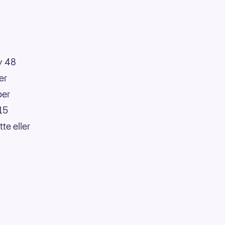
av 48
er
per
:15
te eller