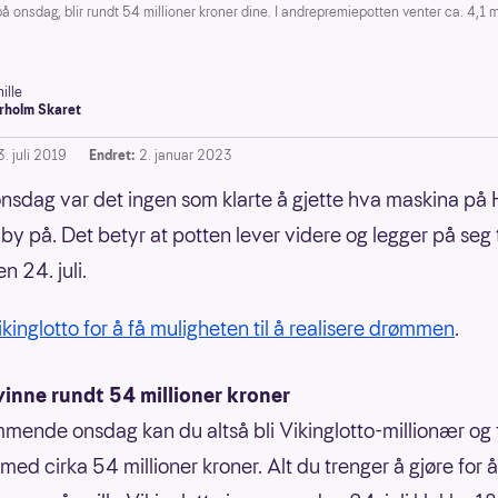
onsdag, blir rundt 54 millioner kroner dine. I andrepremiepotten venter ca. 4,1 mi
ille
rholm Skaret
. juli 2019
Endret:
2. januar 2023
onsdag var det ingen som klarte å gjette hva maskina på
by på. Det betyr at potten lever videre og legger på seg t
en 24. juli.
Vikinglotto for å få muligheten til å realisere drømmen
.
vinne rundt 54 millioner kroner
mende onsdag kan du altså bli Vikinglotto-millionær og f
ed cirka 54 millioner kroner. Alt du trenger å gjøre for å