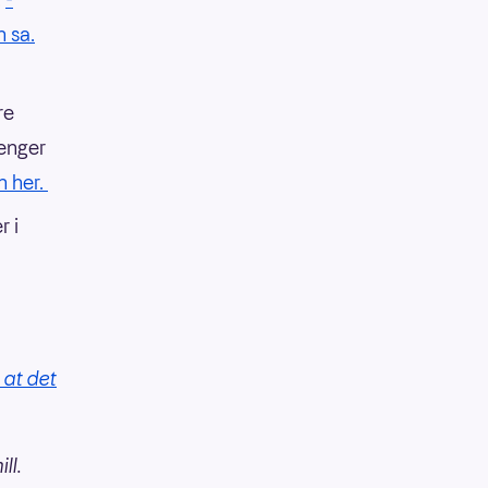
n sa.
re
lenger
n her.
r i
 at det
ll.