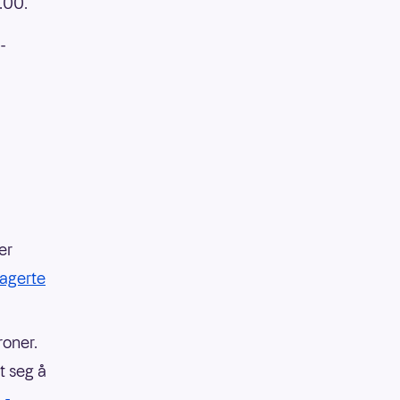
8.00.
-
er
agerte
roner.
t seg å
.
-