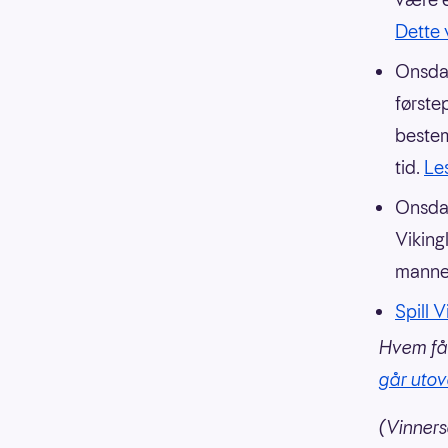
Dette 
Onsdag
første
bestem
tid.
Le
Onsdag
Vikingl
mannen
Spill 
Hvem få
går utov
(Vinners