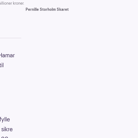
llioner kroner.
Pernille Storholm Skaret
 Hamar
il
ylle
 sikre