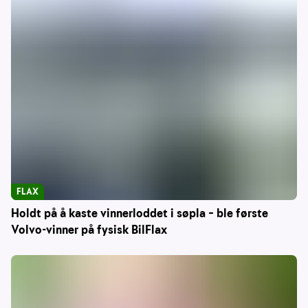
FLAX
Holdt på å kaste vinnerloddet i søpla – ble første
Volvo-vinner på fysisk BilFlax