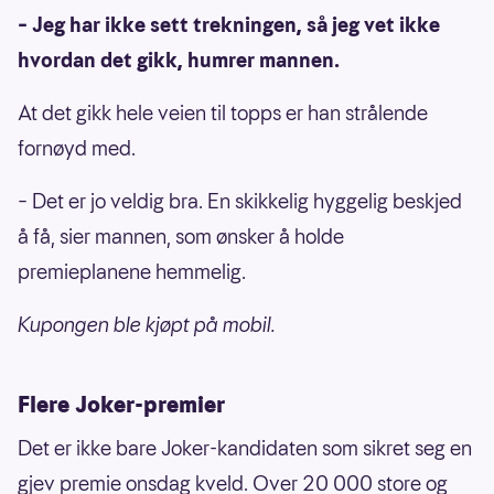
– Jeg har ikke sett trekningen, så jeg vet ikke
hvordan det gikk, humrer mannen.
At det gikk hele veien til topps er han strålende
fornøyd med.
– Det er jo veldig bra. En skikkelig hyggelig beskjed
å få, sier mannen, som ønsker å holde
premieplanene hemmelig.
Kupongen ble kjøpt på mobil.
Flere Joker-premier
Det er ikke bare Joker-kandidaten som sikret seg en
gjev premie onsdag kveld. Over 20 000 store og