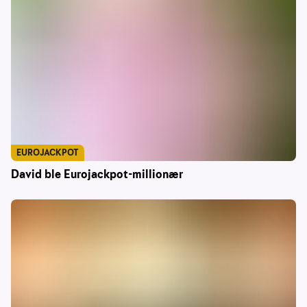
EUROJACKPOT
David ble Eurojackpot-millionær