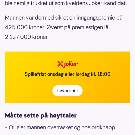
ble nemlig trukket ut som kveldens Joker-kandidat.
Mannen var dermed sikret en inngangspremie på
425 000 kroner. Øverst på premiestigen lå
2 127 000 kroner.
Spillefrist onsdag eller lørdag kl. 18:00
Lever spill
Måtte sette på høyttaler
– Oi, sier mannen overrasket og noe ordknapp