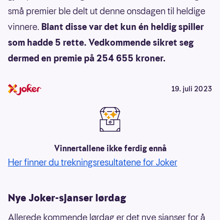
små premier ble delt ut denne onsdagen til heldige
vinnere.
Blant disse var det kun én heldig spiller
som hadde 5 rette. Vedkommende sikret seg
dermed en premie på 254 655 kroner.
19. juli 2023
Vinnertallene ikke ferdig ennå
Her finner du trekningsresultatene for Joker
Nye Joker-sjanser lørdag
Allerede kommende lørdag er det nye sjanser for å