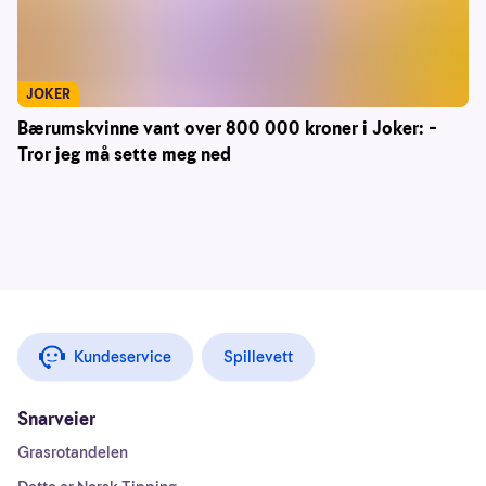
JOKER
Bærumskvinne vant over 800 000 kroner i Joker: –
Tror jeg må sette meg ned
Kundeservice
Spillevett
Snarveier
Grasrotandelen