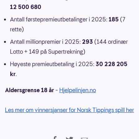
12 500 680
Antall førstepremieutbetalinger i 2025:
185
(7
rette)
Antall millionpremier i 2025:
293
(144 ordinær
Lotto + 149 på Supertrekning)
Høyeste premieutbetaling i 2025:
30 228 205
kr
.
Aldersgrense 18 år
–
Hjelpelinjen.no
Les mer om vinnersjanser for Norsk Tippings spill her