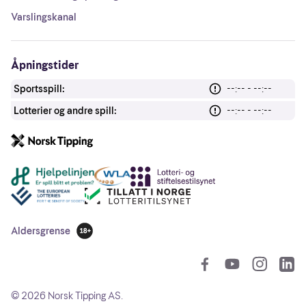
Varslingskanal
Åpningstider
Sportsspill:
--:-- - --:--
Lotterier og andre spill:
--:-- - --:--
Andre lenker
Aldersgrense
18 år
So
©
2026
Norsk Tipping AS.