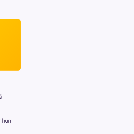
 å
r hun