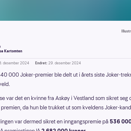
Illus
a
a Kartomten
8. desember 2024
Endret:
29. desember 2024
40 000 Joker-premier ble delt ut i årets siste Joker-tre
veld.
sse var det en kvinne fra Askøy i Vestland som sikret seg
 premien, da hun ble trukket ut som kveldens Joker-kand
ingen var dermed sikret en inngangspremie på
536 000
å premiestigen lå
2 682 000 kroner
.