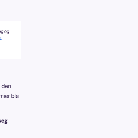
ng og
e
i den
mier ble
seg