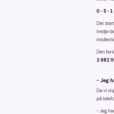
0 - 3 - 1 
Det start
tredje ta
imidlert
Den fers
2 682 00
– Jeg h
Da vi ri
på telef
– Jeg har