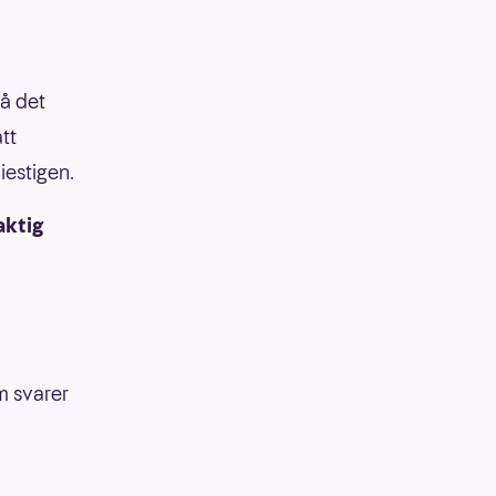
på det
att
iestigen.
aktig
om svarer