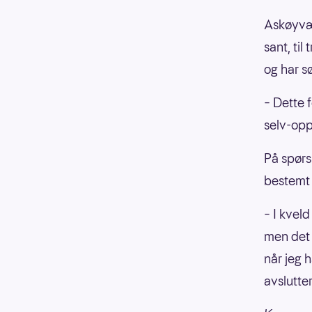
Askøyværi
sant, til
og har s
– Dette f
selv-opp
På spørs
bestemt 
– I kveld
men det 
når jeg h
avslutter