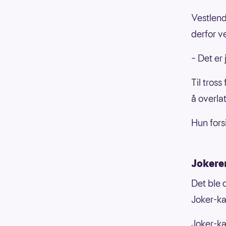
Vestlend
derfor v
– Det er j
Til tros
å overla
Hun fors
Jokere
Det ble 
Joker-ka
Joker-kan