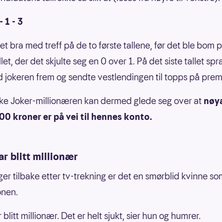
- 1 - 3
et bra med treff på de to første tallene, før det ble bom 
llet, der det skjulte seg en 0 over 1. På det siste tallet spr
id jokeren frem og sendte vestlendingen til topps på prem
ke Joker-millionæren kan dermed glede seg over at
nøy
0 kroner er på vei til hennes konto.
ar blitt millionær
nger tilbake etter tv-trekning er det en smørblid kvinne s
onen.
 blitt millionær. Det er helt sjukt, sier hun og humrer.