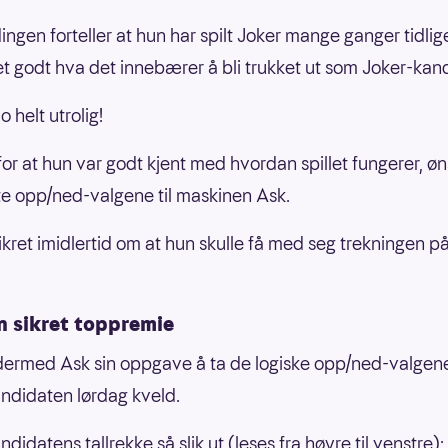
ingen forteller at hun har spilt Joker mange ganger tidlig
et godt hva det innebærer å bli trukket ut som Joker-kan
o helt utrolig!
s for at hun var godt kjent med hvordan spillet fungerer, ø
te opp/ned-valgene til maskinen Ask.
ikret imidlertid om at hun skulle få med seg trekningen på
n sikret toppremie
dermed Ask sin oppgave å ta de logiske opp/ned-valgene
ndidaten lørdag kveld.
didatens tallrekke så slik ut (leses fra høyre til venstre):