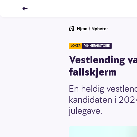
Hjem
/
Nyheter
JOKER
VINNERHISTORIE
Vestlending va
fallskjerm
En heldig vestlen
kandidaten i 2024
julegave.