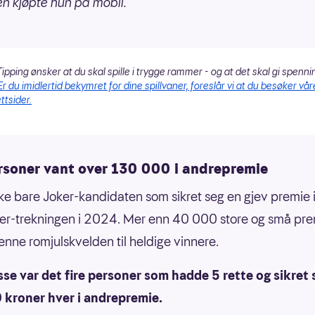
 kjøpte hun på mobil.
ipping ønsker at du skal spille i trygge rammer - og at det skal gi spenni
Er du imidlertid bekymret for dine spillvaner, foreslår vi at du besøker vår
ttsider.
ersoner vant over 130 000 i andrepremie
kke bare Joker-kandidaten som sikret seg en gjev premie 
ker-trekningen i 2024. Mer enn 40 000 store og små pre
denne romjulskvelden til heldige vinnere.
sse var det fire personer som hadde 5 rette og sikret 
 kroner hver i andrepremie.