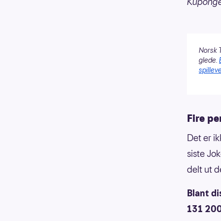
Kupongen
Norsk T
glede.
spilleve
Fire p
Det er i
siste Jo
delt ut 
Blant di
131 200