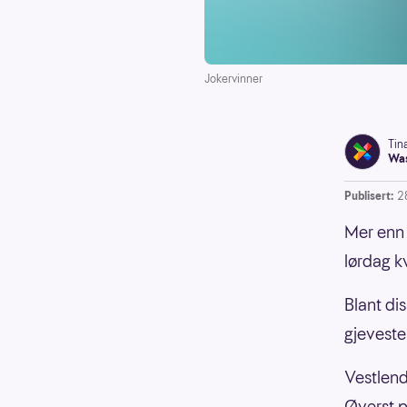
Jokervinner
Tin
Was
Publisert:
2
Mer enn 
lørdag k
Blant di
gjeveste
Vestlend
Øverst p