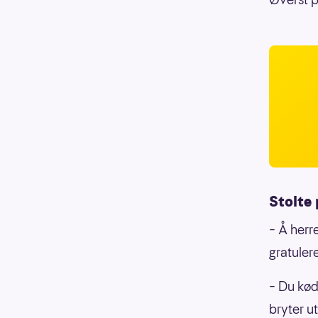
Stolte
– Å herr
gratuler
– Du kød
bryter ut 