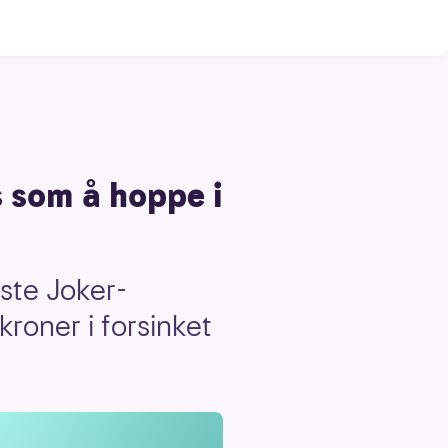
s som å hoppe i
iste Joker-
roner i forsinket