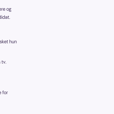
ere og
didat.
nsket hun
 tv.
 for