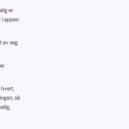
elig er
et i appen
ut av seg
har
r hvert,
ingen, så
kelig,