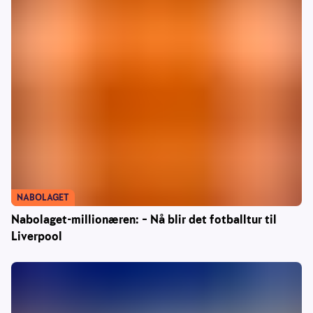
NABOLAGET
Nabolaget-millionæren: – Nå blir det fotballtur til
Liverpool