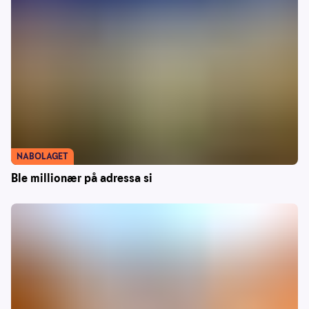
NABOLAGET
Ble millionær på adressa si