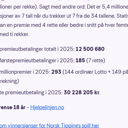
llioner per rekke). Sagt med andre ord: Det er 5,4 million
oner av 7 tall når du trekker ut 7 fra de 34 tallene. Statis
an en premie med 4 rette eller bedre i snitt på hver femt
ed ti rekker.
 premieutbetalinger totalt i 2025:
12 500 680
 førstepremieutbetalinger i 2025:
185
(7 rette)
 millionpremier i 2025:
293
(144 ordinær Lotto + 149 p
rekning)
e premieutbetaling i 2025:
30 228 205 kr
.
rense 18 år
–
Hjelpelinjen.no
om vinnersjanser for Norsk Tippings spill her