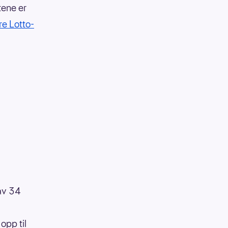
tene er
re Lotto-
 av 34
opp til