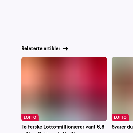
Relaterte artikler
LOTTO
LOTTO
To ferske Lotto-millionærer vant 6,8
Svarer du