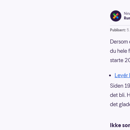
Nin
Run
Publisert:
5
Dersom d
du hele 
starte 2
Levér 
Siden 19
det bli.
det glad
Ikke so