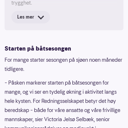
trygghet.
Det handler ikke bare om redning eller
Les mer
beredskap – det handler om fellesskap. Om at
vi kan oppleve naturen, fritiden og påskens
gleder sammen, og vite at noen alltid er der
Starten på båtsesongen
for å støtte og passe på.
For mange starter sesongen på sjøen noen måneder
Det er et fellesskap som skal være for oss alle.
tidligere.
Til oss alle.
– Påsken markerer starten på båtsesongen for
mange, og vi ser en tydelig økning i aktivitet langs
hele kysten. For Redningsselskapet betyr det høy
beredskap – både for våre ansatte og våre frivillige
mannskaper, sier Victoria Jelsø Selbæk, senior