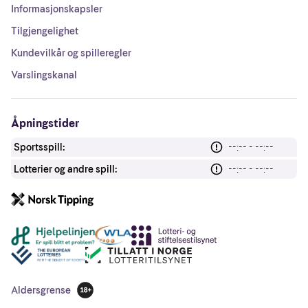
Informasjonskapsler
Tilgjengelighet
Kundevilkår og spilleregler
Varslingskanal
Åpningstider
Sportsspill:
--:-- - --:--
Lotterier og andre spill:
--:-- - --:--
Andre lenker
Aldersgrense
18 år