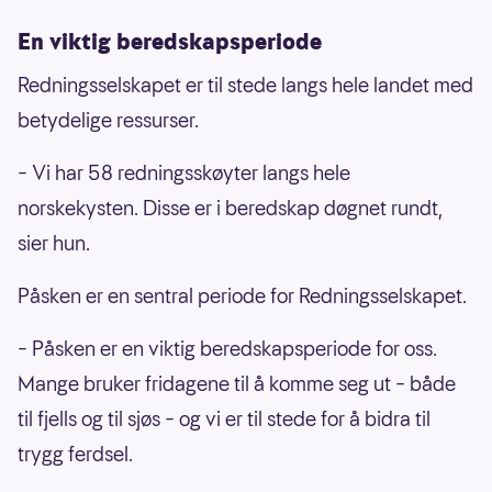
forebygge ulykker gjennom opplæring,
En viktig beredskapsperiode
informasjon og sjøvett. Organisasjonen ble
Redningsselskapet er til stede langs hele landet med
stiftet i 1891 og har siden bygget en flåte av
betydelige ressurser.
redningsskøyter og et stort frivilligapparat
som har reddet tusenvis av liv.
– Vi har 58 redningsskøyter langs hele
norskekysten. Disse er i beredskap døgnet rundt,
Redningsselskapet er en sentral aktør i både
sier hun.
akutte og forebyggende situasjoner, og viser
hvordan frivillighet og samarbeid bidrar til
Påsken er en sentral periode for Redningsselskapet.
trygghet, kunnskap og fellesskap langs kysten.
– Påsken er en viktig beredskapsperiode for oss.
Mange bruker fridagene til å komme seg ut – både
til fjells og til sjøs – og vi er til stede for å bidra til
trygg ferdsel.