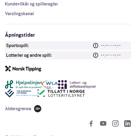
Kundevilkår og spilleregler
Varslingskanal
Åpningstider
Sportsspill:
--:-- - --:--
Lotterier og andre spill:
--:-- - --:--
Andre lenker
Aldersgrense
18 år
So